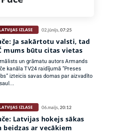
LATVIJAS IZLASE
02.jūnijs,
07:25
če: Ja sakārtotu valsti, tad
Č mums būtu citas vietas
rnālists un grāmatu autors Armands
če kanāla TV24 raidījumā ”Preses
ubs” izteicis savas domas par aizvadīto
saul...
LATVIJAS IZLASE
06.maijs,
20:12
če: Latvijas hokejs sākas
n beidzas ar vecākiem