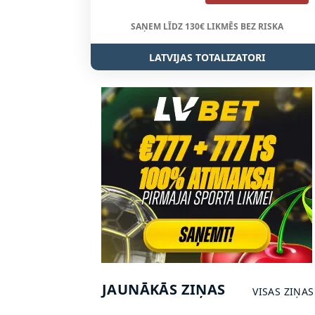
SAŅEM LĪDZ 130€ LIKMĒS BEZ RISKA
LATVIJAS TOTALIZATORI
JAUNĀKĀS ZIŅAS
VISAS ZIŅAS