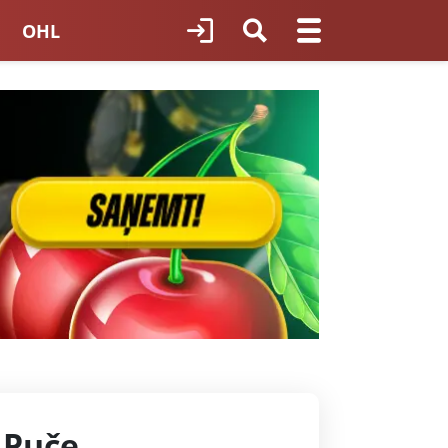
OHL
TNES HOKEJS
ORI LATVIJĀ
 Puče