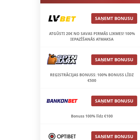
SAŅEMT BONUSU
ATGŪSTI 20€ NO SAVAS PIRMĀS LIKMES! 100%
IEPAZĪŠANĀS ATMAKSA
SAŅEMT BONUSU
REĢISTRĀCIJAS BONUSS: 100% BONUSS LĪDZ
€500
SAŅEMT BONUSU
Bonuss 100% līdz €100
SAŅEMT BONUSU