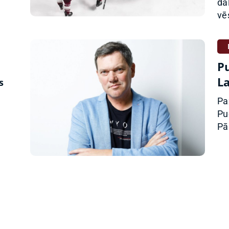
da
vē
P
L
s
Pa
Pu
Pā