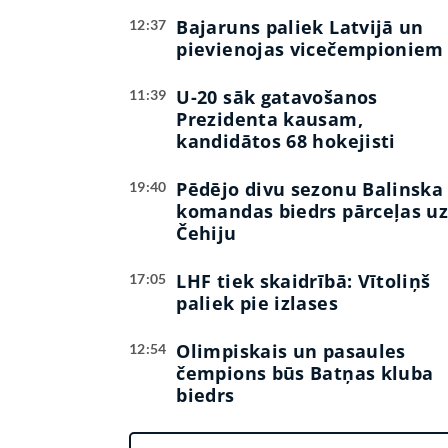
Bajaruns paliek Latvijā un
12:37
pievienojas vicečempioniem
U-20 sāk gatavošanos
11:39
Prezidenta kausam,
kandidātos 68 hokejisti
Pēdējo divu sezonu Balinska
19:40
komandas biedrs pārceļas u
Čehiju
LHF tiek skaidrībā: Vītoliņš
17:05
paliek pie izlases
Olimpiskais un pasaules
12:54
čempions būs Batņas kluba
biedrs