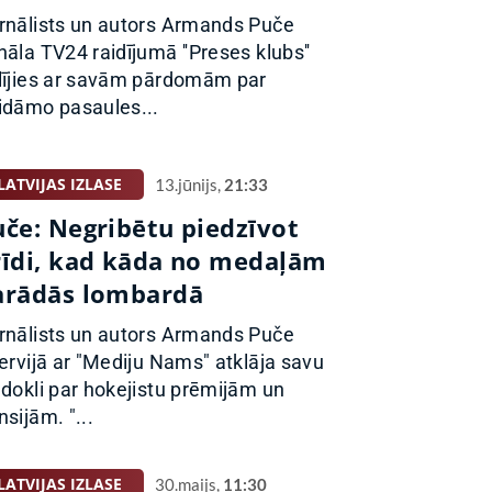
rnālists un autors Armands Puče
nāla TV24 raidījumā ''Preses klubs''
lījies ar savām pārdomām par
idāmo pasaules...
LATVIJAS IZLASE
13.jūnijs,
21:33
uče: Negribētu piedzīvot
rīdi, kad kāda no medaļām
arādās lombardā
rnālists un autors Armands Puče
tervijā ar "Mediju Nams" atklāja savu
edokli par hokejistu prēmijām un
nsijām. "...
LATVIJAS IZLASE
30.maijs,
11:30