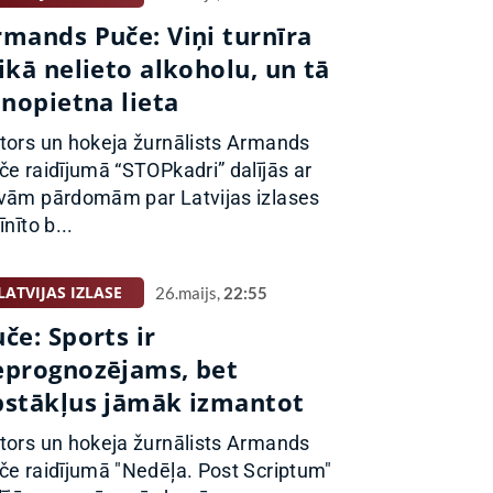
rmands Puče: Viņi turnīra
ikā nelieto alkoholu, un tā
 nopietna lieta
tors un hokeja žurnālists Armands
če raidījumā “STOPkadri” dalījās ar
vām pārdomām par Latvijas izlases
īnīto b...
LATVIJAS IZLASE
26.maijs,
22:55
če: Sports ir
eprognozējams, bet
pstākļus jāmāk izmantot
tors un hokeja žurnālists Armands
če raidījumā "Nedēļa. Post Scriptum"