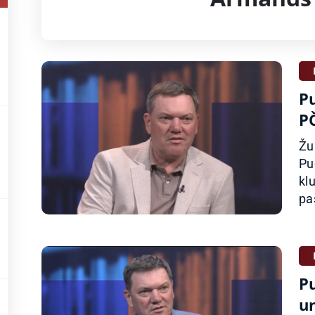
Pu
P
Žu
Pu
kl
pa
Pu
u