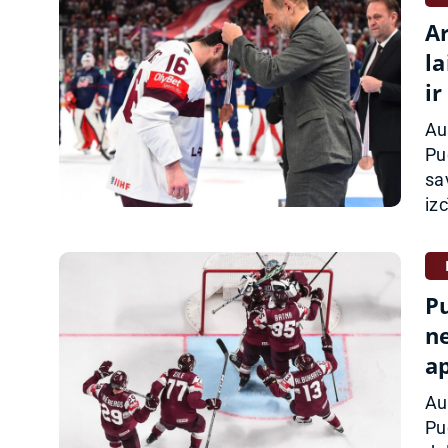
A
la
ir
Au
Pu
sa
izc
Pu
n
a
Au
Pu