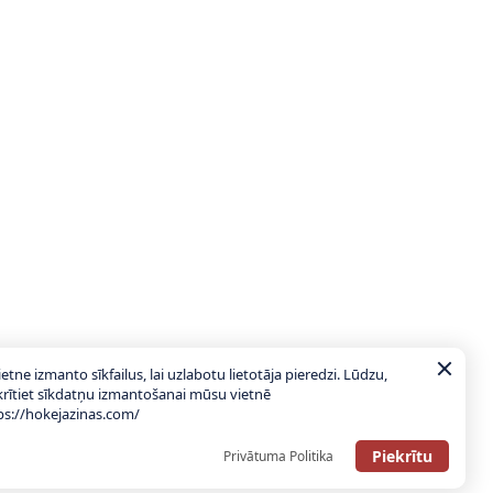
ietne izmanto sīkfailus, lai uzlabotu lietotāja pieredzi. Lūdzu,
krītiet sīkdatņu izmantošanai mūsu vietnē
ps://hokejazinas.com/
Piekrītu
Privātuma Politika