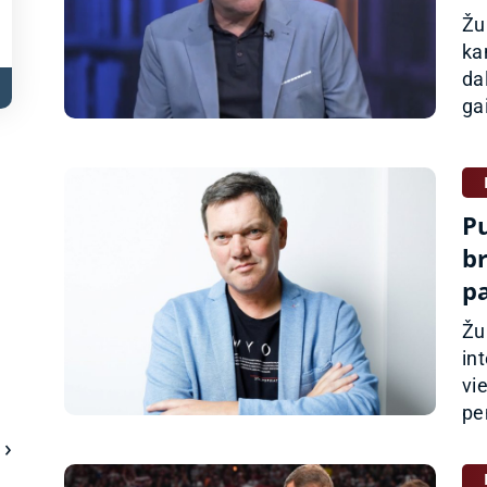
Žu
ka
da
ga
P
b
p
Žu
in
vi
pe