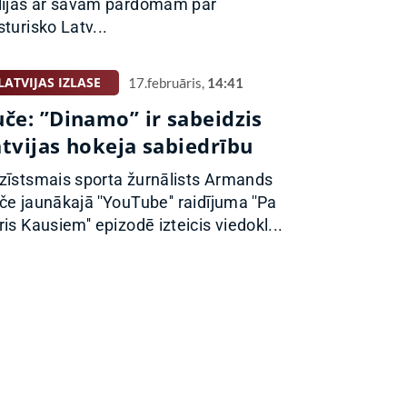
lījās ar savām pārdomām par
sturisko Latv...
LATVIJAS IZLASE
17.februāris,
14:41
uče: ”Dinamo” ir sabeidzis
atvijas hokeja sabiedrību
zīstsmais sporta žurnālists Armands
če jaunākajā ''YouTube'' raidījuma ''Pa
ris Kausiem'' epizodē izteicis viedokl...