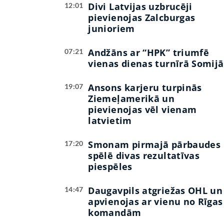
Divi Latvijas uzbrucēji
12:01
pievienojas Zalcburgas
junioriem
Andžāns ar “HPK” triumfē
07:21
vienas dienas turnīrā Somijā
Ansons karjeru turpinās
19:07
Ziemeļamerikā un
pievienojas vēl vienam
latvietim
Smonam pirmajā pārbaudes
17:20
spēlē divas rezultatīvas
piespēles
Daugavpils atgriežas OHL un
14:47
apvienojas ar vienu no Rīgas
komandām