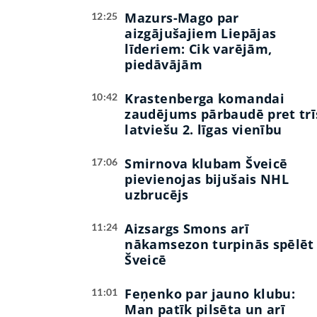
Mazurs-Mago par
12:25
aizgājušajiem Liepājas
līderiem: Cik varējām,
piedāvājām
Krastenberga komandai
10:42
zaudējums pārbaudē pret trī
latviešu 2. līgas vienību
Smirnova klubam Šveicē
17:06
pievienojas bijušais NHL
uzbrucējs
Aizsargs Smons arī
11:24
nākamsezon turpinās spēlēt
Šveicē
Feņenko par jauno klubu:
11:01
Man patīk pilsēta un arī