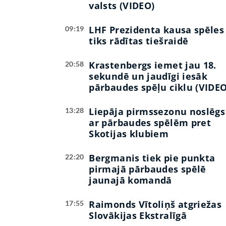
valsts (VIDEO)
LHF Prezidenta kausa spēles
09:19
tiks rādītas tiešraidē
Krastenbergs iemet jau 18.
20:58
sekundē un jaudīgi iesāk
pārbaudes spēļu ciklu (VIDEO
Liepāja pirmssezonu noslēgs
13:28
ar pārbaudes spēlēm pret
Skotijas klubiem
Bergmanis tiek pie punkta
22:20
pirmajā pārbaudes spēlē
jaunajā komandā
Raimonds Vītoliņš atgriežas
17:55
Slovākijas Ekstralīgā