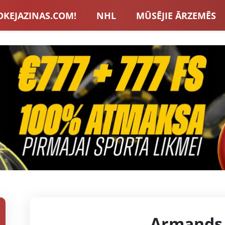
OKEJAZINAS.COM!
NHL
MŪSĒJIE ĀRZEMĒS
S IZLASE
EIROPA
LVBET BONUSI
JAUNA
U HOKEJS
BLOGI
INTERVIJAS
TOTALIZAT
ZATORU BONUSI
VISAS ZIŅAS
Armands