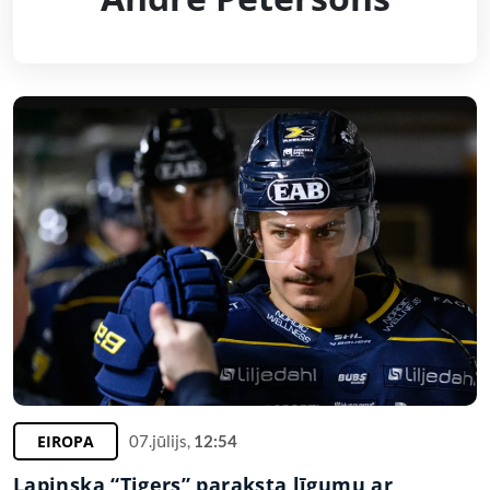
EIROPA
07.jūlijs,
12:54
Lapinska “Tigers” paraksta līgumu ar