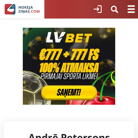
Andrē Petersons