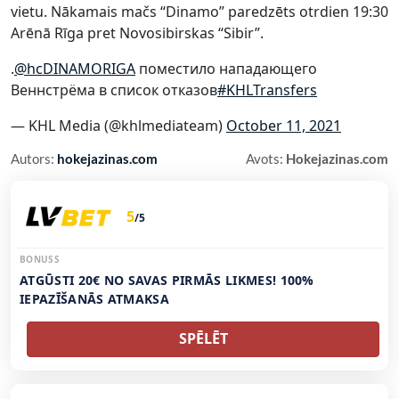
vietu. Nākamais mačs “Dinamo” paredzēts otrdien 19:30
Arēnā Rīga pret Novosibirskas “Sibir”.
.
@hcDINAMORIGA
поместило нападающего
Веннстрёма в список отказов
#KHLTransfers
— KHL Media (@khlmediateam)
October 11, 2021
Autors:
hokejazinas.com
Avots:
Hokejazinas.com
5
/5
BONUSS
ATGŪSTI 20€ NO SAVAS PIRMĀS LIKMES! 100%
IEPAZĪŠANĀS ATMAKSA
SPĒLĒT