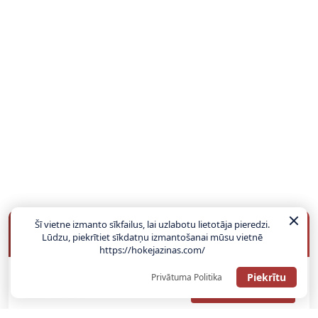
Šī vietne izmanto sīkfailus, lai uzlabotu lietotāja pieredzi.
BUKMEIKERU BONUSI
Lūdzu, piekrītiet sīkdatņu izmantošanai mūsu vietnē
https://hokejazinas.com/
Piekrītu
Privātuma Politika
SAŅEMT BONUSU