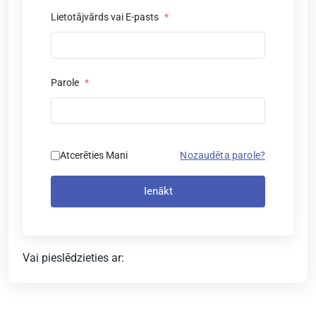
Lietotājvārds vai E-pasts
*
Parole
*
Atcerēties Mani
Nozaudēta parole?
Ienākt
Vai pieslēdzieties ar: