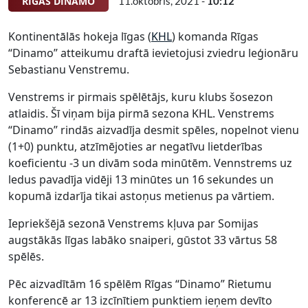
RĪGAS DINAMO
11.oktobris, 2021 -
10:12
Kontinentālās hokeja līgas (
KHL
) komanda Rīgas
“Dinamo” atteikumu draftā ievietojusi zviedru leģionāru
Sebastianu Venstremu.
Venstrems ir pirmais spēlētājs, kuru klubs šosezon
atlaidis. Šī viņam bija pirmā sezona KHL. Venstrems
“Dinamo” rindās aizvadīja desmit spēles, nopelnot vienu
(1+0) punktu, atzīmējoties ar negatīvu lietderības
koeficientu -3 un divām soda minūtēm. Vennstrems uz
ledus pavadīja vidēji 13 minūtes un 16 sekundes un
kopumā izdarīja tikai astoņus metienus pa vārtiem.
Iepriekšējā sezonā Venstrems kļuva par Somijas
augstākās līgas labāko snaiperi, gūstot 33 vārtus 58
spēlēs.
Pēc aizvadītām 16 spēlēm Rīgas “Dinamo” Rietumu
konferencē ar 13 izcīnītiem punktiem ieņem devīto