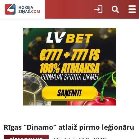
Rīgas “Dinamo” atlaiž pirmo leģionāru