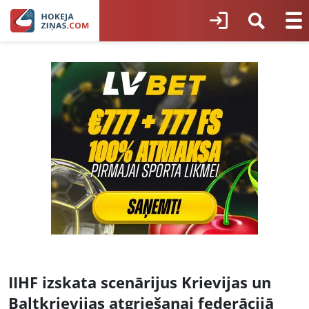
IIHF izskata scenārijus Krievijas un
Baltkrievijas atgriešanai federācijā