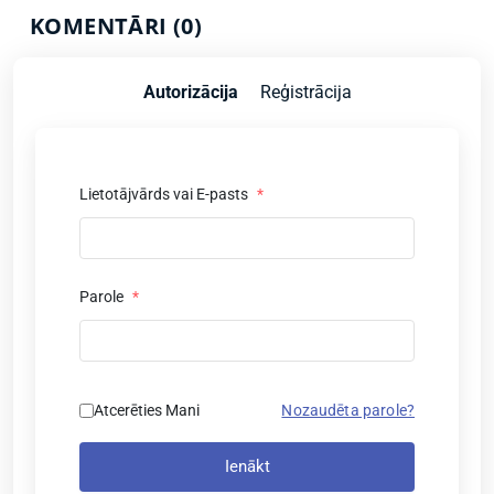
KOMENTĀRI (0)
Autorizācija
Reģistrācija
Lietotājvārds vai E-pasts
*
Parole
*
Atcerēties Mani
Nozaudēta parole?
Ienākt