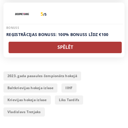
5
/5
BONUSS
REĢISTRĀCIJAS BONUSS: 100% BONUSS LĪDZ €100
SPĒLĒT
2023. gada pasaules čempionāts hokejā
Baltkrievijas hokeja izlase
IIHF
Krievijas hokeja izlase
Liks Tardifs
Vladislavs Tretjaks