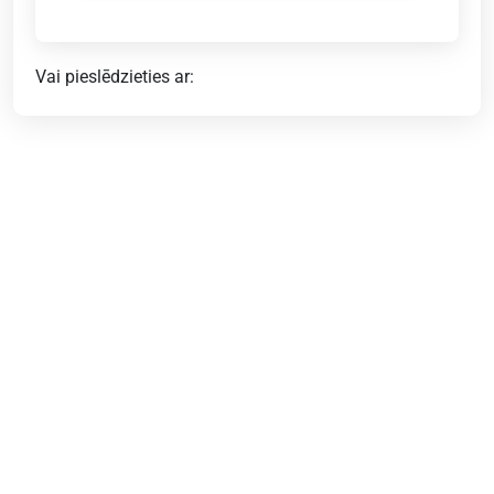
Vai pieslēdzieties ar: