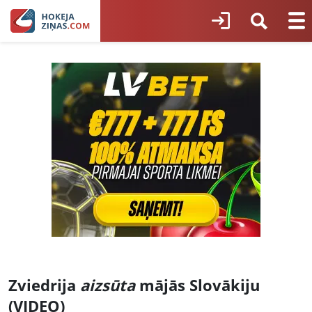
Zviedrija
aizsūta
mājās Slovākiju
(VIDEO)