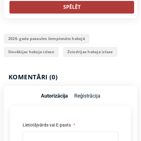
SPĒLĒT
2026. gada pasaules čempionāts hokejā
Slovākijas hokeja izlase
Zviedrijas hokeja izlase
KOMENTĀRI (0)
Autorizācija
Reģistrācija
Lietotājvārds vai E-pasts
*