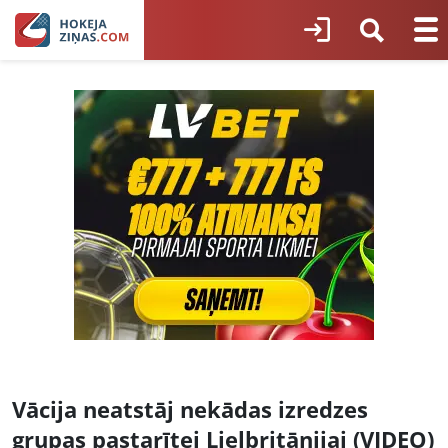
Vācija neatstāj nekādas izredzes
grupas pastarītei Lielbritānijai (VIDEO)