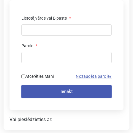
Lietotājvārds vai E-pasts
*
Parole
*
Atcerēties Mani
Nozaudēta parole?
Ienākt
Vai pieslēdzieties ar: