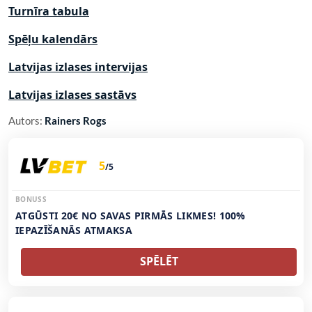
Turnīra tabula
Spēļu kalendārs
Latvijas izlases intervijas
Latvijas izlases sastāvs
Autors:
Rainers Rogs
5
/5
BONUSS
ATGŪSTI 20€ NO SAVAS PIRMĀS LIKMES! 100%
IEPAZĪŠANĀS ATMAKSA
SPĒLĒT