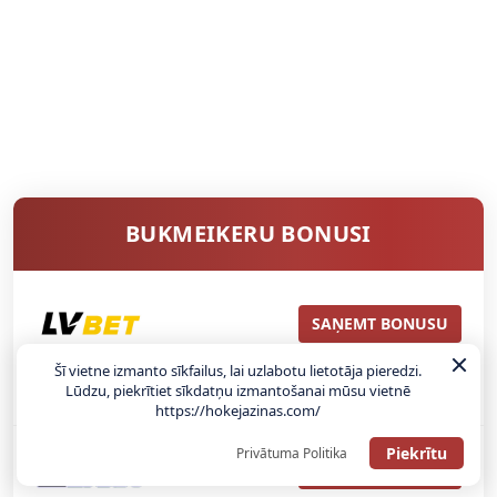
BUKMEIKERU BONUSI
SAŅEMT BONUSU
Šī vietne izmanto sīkfailus, lai uzlabotu lietotāja pieredzi.
ATGŪSTI 20€ NO SAVAS PIRMĀS LIKMES! 100% IEPAZĪŠANĀS
Lūdzu, piekrītiet sīkdatņu izmantošanai mūsu vietnē
ATMAKSA
https://hokejazinas.com/
Piekrītu
Privātuma Politika
SAŅEMT BONUSU