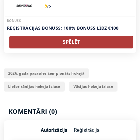
5
/5
BONUSS
REĢISTRĀCIJAS BONUSS: 100% BONUSS LĪDZ €100
SPĒLĒT
2026. gada pasaules čempionāts hokejā
Lielbritānijas hokeja izlase
Vācijas hokeja izlase
KOMENTĀRI (0)
Autorizācija
Reģistrācija