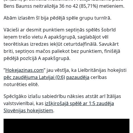
Bens Baunss neitralizēja 36 no 42 (85,71%) metieniem.
Abām izlasēm šī bija pēdējā spēle grupu turnīrā.
Vācieši ar desmit punktiem septiņās spēlēs šobrīd
ieņem trešo vietu A apakšgrupā, saglabājot vēl
teorētiskas izredzes iekļūt ceturtdaļfinālā. Savukārt
briti, septiņos mačos paliekot bez punktiem, finišējā
pēdējā pozīcijā A apakšgrupā.
”
Hokejazinas.com
” jau vēstīja, ka Lielbritānijas hokejisti
pēc zaudējuma Latvijai (0:6)
pazaudēja
cerības
noturēties elitē.
Spēcīgāko izlašu sabiedrību nāksies atstāt arī Itālijas
valstsvienībai, kas
izšķirošajā spēlē ar 1:5 zaudēja
Slovēnijas hokejistiem
.