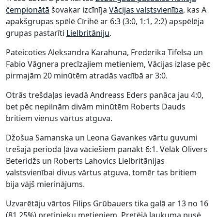
čempionātā
šovakar izcīnīja
Vācijas valstsvienība
, kas A
apakšgrupas spēlē Cīrihē ar 6:3 (3:0, 1:1, 2:2) apspēlēja
grupas pastarīti
Lielbritāniju
.
Pateicoties Aleksandra Karahuna, Frederika Tifelsa un
Fabio Vāgnera precīzajiem metieniem, Vācijas izlase pēc
pirmajām 20 minūtēm atradās vadībā ar 3:0.
Otrās trešdaļas ievadā Andreass Eders panāca jau 4:0,
bet pēc nepilnām divām minūtēm Roberts Dauds
britiem vienus vārtus atguva.
Džošua Samanska un Leona Gavankes vārtu guvumi
trešajā periodā ļāva vāciešiem panākt 6:1. Vēlāk Olivers
Beteridžs un Roberts Lahovics Lielbritānijas
valstsvienībai divus vārtus atguva, tomēr tas britiem
bija vājš mierinājums.
Uzvarētāju vārtos Filips Grūbauers tika galā ar 13 no 16
(81,25%) pretinieku metieniem. Pretējā laukuma pusē