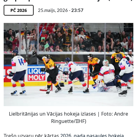
PČ 2026
25.maijs, 2026 -
23:57
Lielbritānijas un Vācijas hokeja izlases | Foto: Andre
Ringuette/IIHF)
Trešo uzvaru pēc kārtas
2026. gada pasaules hokeja