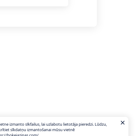
ietne izmanto sīkfailus, lai uzlabotu lietotāja pieredzi. Lūdzu,
krītiet sīkdatņu izmantošanai mūsu vietnē
ps://hokejazinas.com/