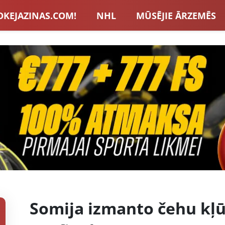
OKEJAZINAS.COM!
NHL
MŪSĒJIE ĀRZEMĒS
S IZLASE
EIROPA
LVBET BONUSI
JAUNA
U HOKEJS
BLOGI
INTERVIJAS
TOTALIZAT
ZATORU BONUSI
VISAS ZIŅAS
Somija izmanto čehu kļū