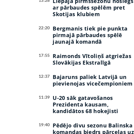
Liepāja pirmssezonu noslēgs
13:28
ar pārbaudes spēlēm pret
Skotijas klubiem
Bergmanis tiek pie punkta
22:20
pirmajā pārbaudes spēlē
jaunajā komandā
Raimonds Vītoliņš atgriežas
17:55
Slovākijas Ekstralīgā
Bajaruns paliek Latvijā un
12:37
pievienojas vicečempioniem
U-20 sāk gatavošanos
11:39
Prezidenta kausam,
kandidātos 68 hokejisti
Pēdējo divu sezonu Balinska
19:40
komandas biedrs pārceļas u