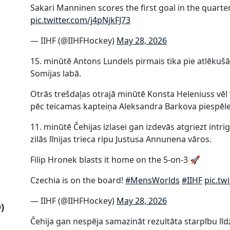
Sakari Manninen scores the first goal in the quarter-
pic.twitter.com/j4pNjkFJ73
— IIHF (@IIHFHockey)
May 28, 2026
15. minūtē Antons Lundels pirmais tika pie atlēkušā
Somijas labā.
Otrās trešdaļas otrajā minūtē Konsta Heleniuss vēl
pēc teicamas kapteiņa Aleksandra Barkova piespēles,
11. minūtē Čehijas izlasei gan izdevās atgriezt intr
zilās līnijas trieca ripu Justusa Annunena vāros.
Filip Hronek blasts it home on the 5-on-3 🚀
Czechia is on the board!
#MensWorlds
#IIHF
pic.tw
— IIHF (@IIHFHockey)
May 28, 2026
)
Čehija gan nespēja samazināt rezultāta starpību l