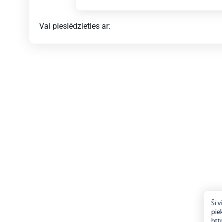
Vai pieslēdzieties ar:
Šī v
pie
htt