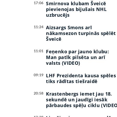
Smirnova klubam Šveicē
17:06
pievienojas bijušais NHL
uzbrucējs
Aizsargs Smons arī
11:24
nākamsezon turpinās spēlēt
Šveicē
Feņenko par jauno klubu:
11:01
Man patīk pilsēta un arī
valsts (VIDEO)
LHF Prezidenta kausa spēles
09:19
tiks rādītas tiešraidē
Krastenbergs iemet jau 18.
20:58
sekundē un jaudīgi iesāk
pārbaudes spēļu ciklu (VIDEO