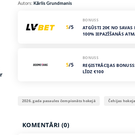
Autors:
Kārlis Grundmanis
BONUSS
5
/5
ATGŪSTI 20€ NO SAVAS 
100% IEPAZĪŠANĀS AT
BONUSS
5
/5
REĢISTRĀCIJAS BONUSS
:
LĪDZ €100
r
2026. gada pasaules čempionāts hokejā
Čehijas hokeja
KOMENTĀRI (0)