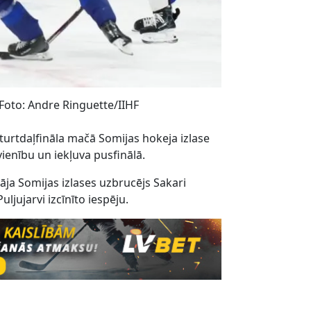
 Foto: Andre Ringuette/IIHF
urtdaļfināla mačā Somijas hokeja izlase
svienību un iekļuva pusfinālā.
āja Somijas izlases uzbrucējs Sakari
jujarvi izcīnīto iespēju.