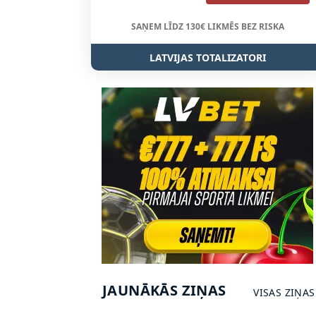
SAŅEM LĪDZ 130€ LIKMĒS BEZ RISKA
LATVIJAS TOTALIZATORI
JAUNĀKĀS ZIŅAS
VISAS ZIŅAS