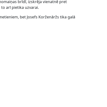
omaiņas brīdī, izskrēja vienatnē pret
o arī pietika uzvarai.
 metieniem, bet Josefs Korženāržs tika galā