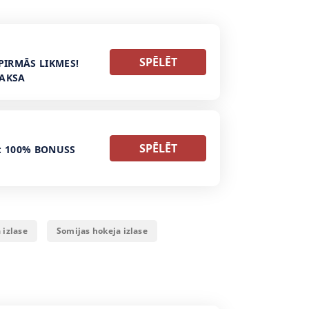
SPĒLĒT
PIRMĀS LIKMES!
MAKSA
SPĒLĒT
: 100% BONUSS
 izlase
Somijas hokeja izlase