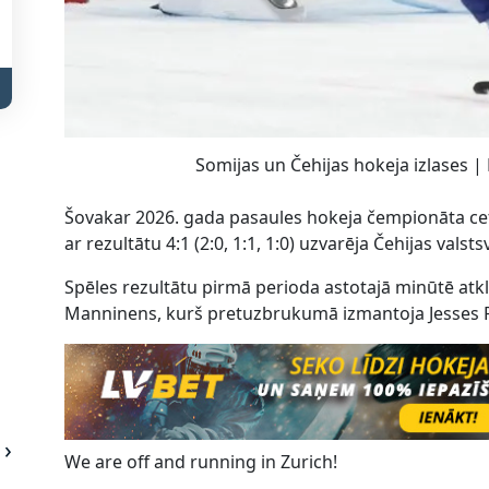
Somijas un Čehijas hokeja izlases |
Šovakar 2026. gada pasaules hokeja čempionāta cet
ar rezultātu 4:1 (2:0, 1:1, 1:0) uzvarēja Čehijas valst
Spēles rezultātu pirmā perioda astotajā minūtē atkl
Manninens, kurš pretuzbrukumā izmantoja Jesses Pul
We are off and running in Zurich!