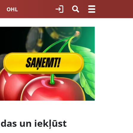
OHL
TNES HOKEJS
ORI LATVIJĀ
das un iekļūst