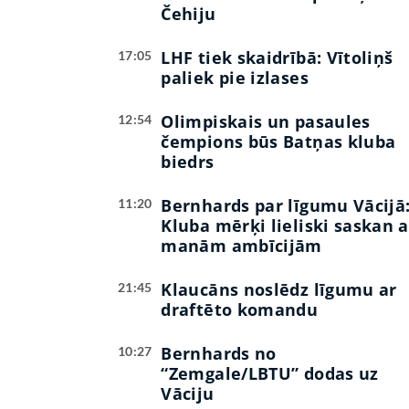
Čehiju
LHF tiek skaidrībā: Vītoliņš
17:05
paliek pie izlases
Olimpiskais un pasaules
12:54
čempions būs Batņas kluba
biedrs
Bernhards par līgumu Vācijā
11:20
Kluba mērķi lieliski saskan a
manām ambīcijām
Klaucāns noslēdz līgumu ar
21:45
draftēto komandu
Bernhards no
10:27
“Zemgale/LBTU” dodas uz
Vāciju