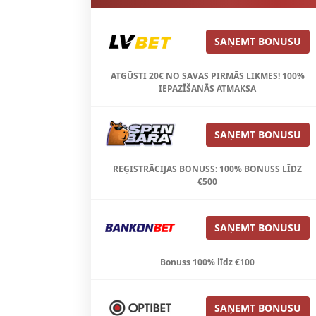
SAŅEMT BONUSU
ATGŪSTI 20€ NO SAVAS PIRMĀS LIKMES! 100%
IEPAZĪŠANĀS ATMAKSA
SAŅEMT BONUSU
REĢISTRĀCIJAS BONUSS: 100% BONUSS LĪDZ
€500
SAŅEMT BONUSU
Bonuss 100% līdz €100
SAŅEMT BONUSU