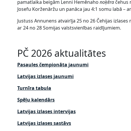
pamatlaika beigām Lenni Hemēnaho
noķēra
čehus n
Josefu Korženāržu un panāca jau 4:1 somu labā – ar t
Justuss Annunens atvairīja 25 no 26 Čehijas izlases
ar 24 no 28 Somijas valstsvienības raidījumiem.
PČ 2026 aktualitātes
Pasaules čempionāta jaunumi
Latvijas izlases jaunumi
Turnīra tabula
Spēļu kalendārs
Latvijas izlases intervijas
Latvijas izlases sastāvs
z