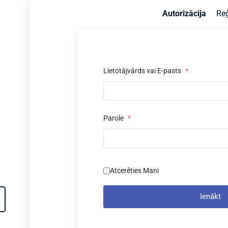
Autorizācija
Reģ
Lietotājvārds vai E-pasts
*
Parole
*
Atcerēties Mani
Ienākt