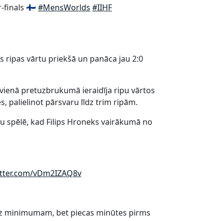
finals 🇫🇮
#MensWorlds
#IIHF
s ripas vārtu priekšā un panāca jau 2:0
 vienā pretuzbrukumā ieraidīja ripu vārtos
 palielinot pārsvaru līdz trim ripām.
igu spēlē, kad Filips Hroneks vairākumā no
itter.com/vDm2IZAQ8v
īdz minimumam, bet piecas minūtes pirms