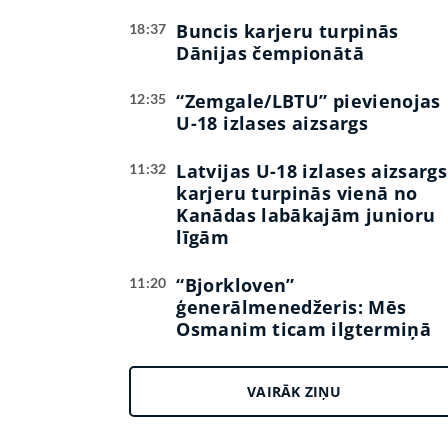
Buncis karjeru turpinās
18:37
Dānijas čempionātā
“Zemgale/LBTU” pievienojas
12:35
U-18 izlases aizsargs
Latvijas U-18 izlases aizsargs
11:32
karjeru turpinās vienā no
Kanādas labākajām junioru
līgām
“Bjorkloven”
11:20
ģenerālmenedžeris: Mēs
Osmanim ticam ilgtermiņā
VAIRĀK ZIŅU