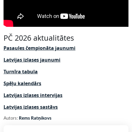
PČ 2026 aktualitātes
Pasaules čempionāta jaunumi
Latvijas izlases jaunumi
Turnīra tabula
Spēļu kalendārs
Latvijas izlases intervijas
Latvijas izlases sastāvs
Autors:
Rems Ratņikovs