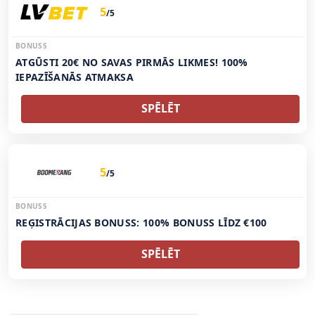
5
/5
BONUSS
ATGŪSTI 20€ NO SAVAS PIRMĀS LIKMES! 100%
IEPAZĪŠANĀS ATMAKSA
SPĒLĒT
5
/5
BONUSS
REĢISTRĀCIJAS BONUSS: 100% BONUSS LĪDZ €100
SPĒLĒT