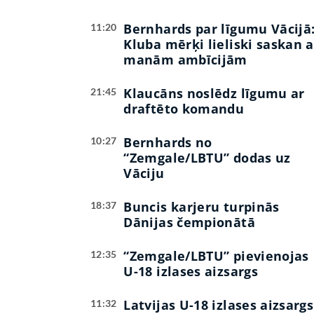
Bernhards par līgumu Vācijā
11:20
Kluba mērķi lieliski saskan a
manām ambīcijām
Klaucāns noslēdz līgumu ar
21:45
draftēto komandu
Bernhards no
10:27
“Zemgale/LBTU” dodas uz
Vāciju
Buncis karjeru turpinās
18:37
Dānijas čempionātā
“Zemgale/LBTU” pievienojas
12:35
U-18 izlases aizsargs
Latvijas U-18 izlases aizsargs
11:32