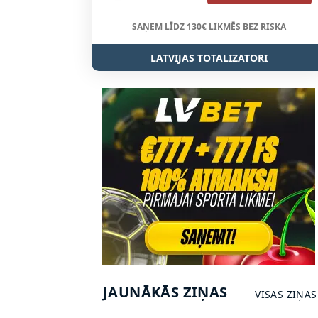
SAŅEM LĪDZ 130€ LIKMĒS BEZ RISKA
LATVIJAS TOTALIZATORI
JAUNĀKĀS ZIŅAS
VISAS ZIŅAS