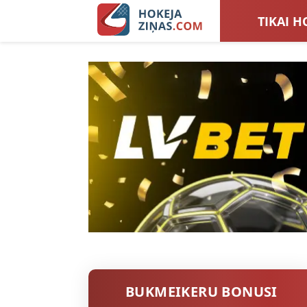
TIKAI H
LATVIJA
SIEVIEŠ
TOTALI
BUKMEIKERU BONUSI