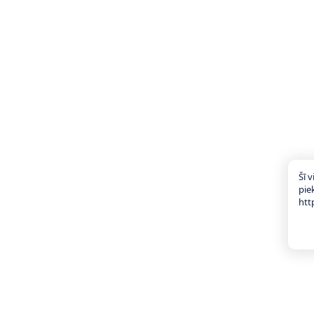
Šī v
pie
htt