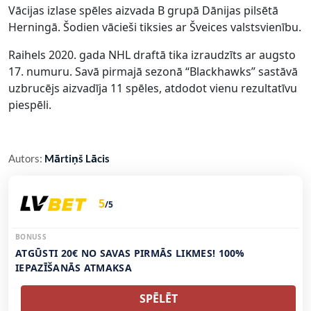
Vācijas izlase spēles aizvada B grupā Dānijas pilsētā
Herningā. Šodien vācieši tiksies ar Šveices valstsvienību.
Raihels 2020. gada NHL draftā tika izraudzīts ar augsto
17. numuru. Savā pirmajā sezonā “Blackhawks” sastāvā
uzbrucējs aizvadīja 11 spēles, atdodot vienu rezultatīvu
piespēli.
Autors:
Mārtiņš Lācis
5
/5
BONUSS
ATGŪSTI 20€ NO SAVAS PIRMĀS LIKMES! 100%
IEPAZĪŠANĀS ATMAKSA
SPĒLĒT