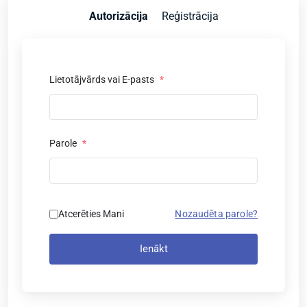
Autorizācija
Reģistrācija
Lietotājvārds vai E-pasts
*
Parole
*
Atcerēties Mani
Nozaudēta parole?
Ienākt