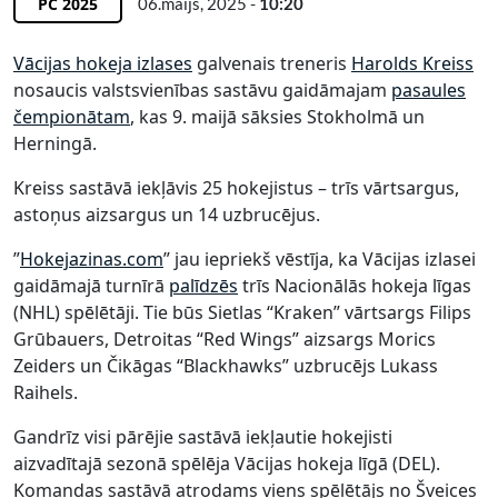
PČ 2025
06.maijs, 2025 -
10:20
Vācijas hokeja izlases
galvenais treneris
Harolds Kreiss
nosaucis valstsvienības sastāvu gaidāmajam
pasaules
čempionātam
, kas 9. maijā sāksies Stokholmā un
Herningā.
Kreiss sastāvā iekļāvis 25 hokejistus – trīs vārtsargus,
astoņus aizsargus un 14 uzbrucējus.
”
Hokejazinas.com
” jau iepriekš vēstīja, ka Vācijas izlasei
gaidāmajā turnīrā
palīdzēs
trīs Nacionālās hokeja līgas
(NHL) spēlētāji. Tie būs Sietlas “Kraken” vārtsargs Filips
Grūbauers, Detroitas “Red Wings” aizsargs Morics
Zeiders un Čikāgas “Blackhawks” uzbrucējs Lukass
Raihels.
Gandrīz visi pārējie sastāvā iekļautie hokejisti
aizvadītajā sezonā spēlēja Vācijas hokeja līgā (DEL).
Komandas sastāvā atrodams viens spēlētājs no Šveices