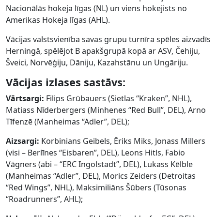
Nacionālās hokeja līgas (NL) un viens hokejists no
Amerikas Hokeja līgas (AHL).
Vācijas valstsvienība savas grupu turnīra spēles aizvadīs
Herningā, spēlējot B apakšgrupā kopā ar ASV, Čehiju,
Šveici, Norvēģiju, Dāniju, Kazahstānu un Ungāriju.
Vācijas izlases sastāvs:
Vārtsargi:
Filips Grūbauers (Sietlas “Kraken”, NHL),
Matiass Nīderbergers (Minhenes “Red Bull”, DEL), Arno
Tīfenzē (Manheimas “Adler”, DEL);
Aizsargi:
Korbinians Geibels, Ēriks Miks, Jonass Millers
(visi – Berlīnes “Eisbaren”, DEL), Leons Hitls, Fabio
Vāgners (abi – “ERC Ingolstadt”, DEL), Lukass Kēlble
(Manheimas “Adler”, DEL), Morics Zeiders (Detroitas
“Red Wings”, NHL), Maksimiliāns Šūbers (Tūsonas
“Roadrunners”, AHL);