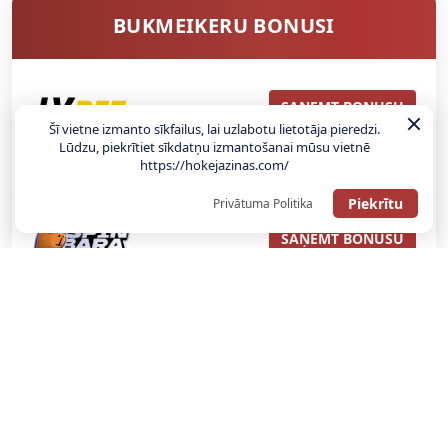
BUKMEIKERU BONUSI
SAŅEMT BONUSU
Šī vietne izmanto sīkfailus, lai uzlabotu lietotāja pieredzi.
Lūdzu, piekrītiet sīkdatņu izmantošanai mūsu vietnē
ATGŪSTI 20€ NO SAVAS PIRMĀS LIKMES! 100% IEPAZĪŠANĀS
https://hokejazinas.com/
ATMAKSA
Piekrītu
Privātuma Politika
SAŅEMT BONUSU
REĢISTRĀCIJAS BONUSS: 100% BONUSS LĪDZ €500
SAŅEMT BONUSU
Bonuss 100% līdz €100