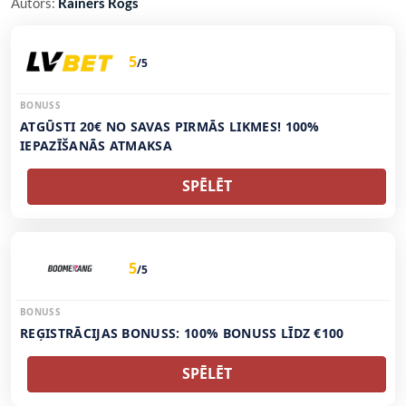
Autors:
Rainers Rogs
5
/5
BONUSS
ATGŪSTI 20€ NO SAVAS PIRMĀS LIKMES! 100%
IEPAZĪŠANĀS ATMAKSA
SPĒLĒT
5
/5
BONUSS
REĢISTRĀCIJAS BONUSS: 100% BONUSS LĪDZ €100
SPĒLĒT