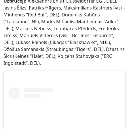
Uzbrucēji:
Aleksandrs Ehls (“Düsseldorfer EG”, DEL),
Jasins Ēlizs, Patriks Hāgers, Maksimilians Kastners (visi –
Minhenes “Red Bull”, DEL), Dominiks Kahūns
(“Lausanne”, NL), Marks Mihaelis (Manheimas “Adler”,
DEL), Marsels Nēbelss, Leonhards Pfēderls, Frederiks
Tifelss, Manuels Vīderers (visi – Berlīnes “Eisbaren”,
DEL), Lukass Raihels (Čikāgas “Blackhawks”, NHL),
Džošua Samanskis (Štraubingas “Tigers”, DEL), Džastins
Šics (Ķelnes “Haie”, DEL), Vojcehs Stahovjaks (“ERC
Ingolstadt”, DEL).