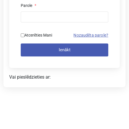
Parole
*
Atcerēties Mani
Nozaudēta parole?
Ienākt
Vai pieslēdzieties ar: