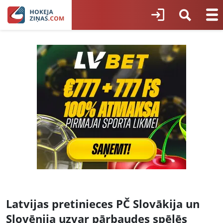
Latvijas pretinieces PČ Slovākija un
Slovēnija uzvar pārbaudes spēlēs