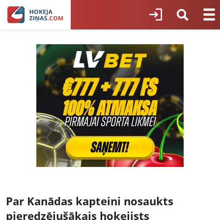
Par Kanādas kapteini nosaukts
pieredzējušākais hokejists