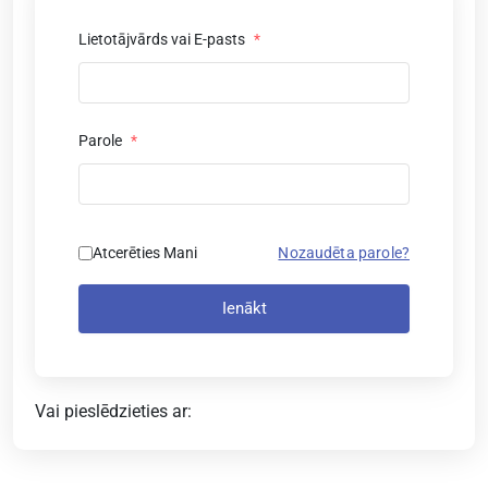
Lietotājvārds vai E-pasts
*
Parole
*
Atcerēties Mani
Nozaudēta parole?
Ienākt
Vai pieslēdzieties ar: