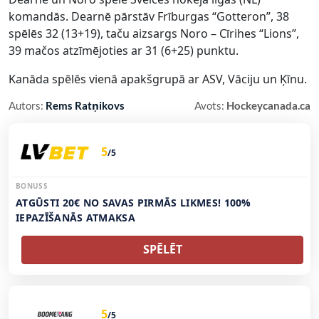
komandās. Dearnē pārstāv Frīburgas “Gotteron”, 38
spēlēs 32 (13+19), taču aizsargs Noro – Cīrihes “Lions”,
39 mačos atzīmējoties ar 31 (6+25) punktu.
Kanāda spēlēs vienā apakšgrupā ar ASV, Vāciju un Ķīnu.
Autors:
Rems Ratņikovs
Avots:
Hockeycanada.ca
5
/5
BONUSS
ATGŪSTI 20€ NO SAVAS PIRMĀS LIKMES! 100%
IEPAZĪŠANĀS ATMAKSA
SPĒLĒT
5
/5