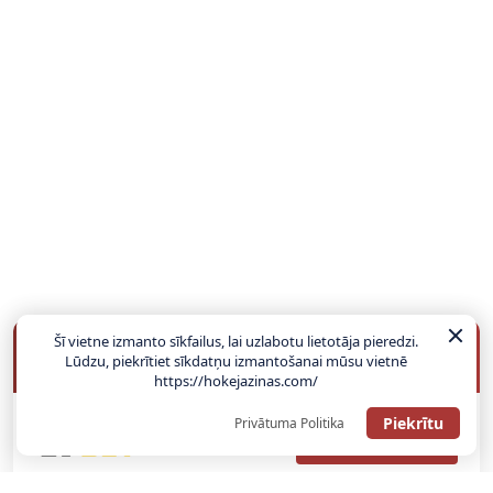
Šī vietne izmanto sīkfailus, lai uzlabotu lietotāja pieredzi.
BUKMEIKERU BONUSI
Lūdzu, piekrītiet sīkdatņu izmantošanai mūsu vietnē
https://hokejazinas.com/
Piekrītu
Privātuma Politika
SAŅEMT BONUSU