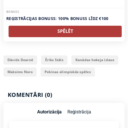
BONUSS
REĢISTRĀCIJAS BONUSS: 100% BONUSS LĪDZ €100
SPĒLĒT
Dāvids Dearnē
Ēriks Stāls
Kanādas hokeja izlase
Maksims Noro
Pekinas olimpiskās spēles
KOMENTĀRI (0)
Autorizācija
Reģistrācija