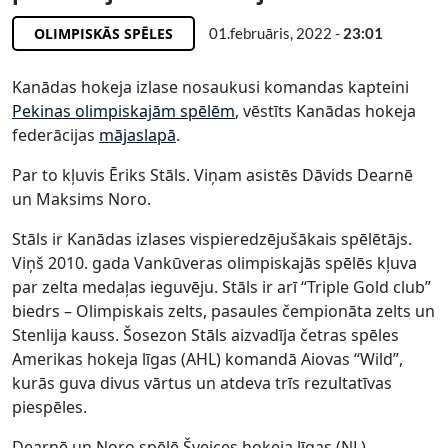
OLIMPISKĀS SPĒLES
01.februāris, 2022 -
23:01
Kanādas hokeja izlase nosaukusi komandas kapteini
Pekinas olimpiskajām spēlēm
, vēstīts Kanādas hokeja
federācijas
mājaslapā
.
Par to kļuvis Ēriks Stāls. Viņam asistēs Dāvids Dearnē
un Maksims Noro.
Stāls ir Kanādas izlases vispieredzējušākais spēlētājs.
Viņš 2010. gada Vankūveras olimpiskajās spēlēs kļuva
par zelta medaļas ieguvēju. Stāls ir arī “Triple Gold club”
biedrs – Olimpiskais zelts, pasaules čempionāta zelts un
Stenlija kauss. Šosezon Stāls aizvadīja četras spēles
Amerikas hokeja līgas (AHL) komandā Aiovas “Wild”,
kurās guva divus vārtus un atdeva trīs rezultatīvas
piespēles.
Dearnē un Noro spēlē Šveices hokeja līgas (NL)