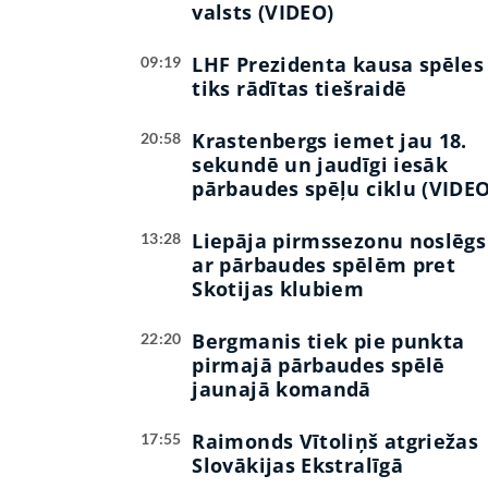
valsts (VIDEO)
LHF Prezidenta kausa spēles
09:19
tiks rādītas tiešraidē
Krastenbergs iemet jau 18.
20:58
sekundē un jaudīgi iesāk
pārbaudes spēļu ciklu (VIDEO
Liepāja pirmssezonu noslēgs
13:28
ar pārbaudes spēlēm pret
Skotijas klubiem
Bergmanis tiek pie punkta
22:20
pirmajā pārbaudes spēlē
jaunajā komandā
Raimonds Vītoliņš atgriežas
17:55
Slovākijas Ekstralīgā