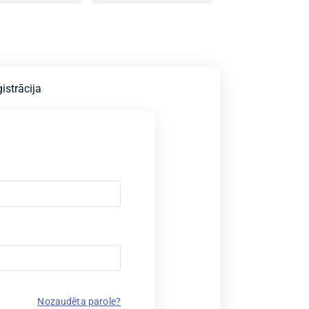
istrācija
Nozaudēta parole?