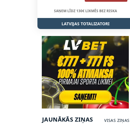
SAŅEM LĪDZ 130€ LIKMĒS BEZ RISKA
LATVIJAS TOTALIZATORI
JAUNĀKĀS ZIŅAS
VISAS ZIŅAS