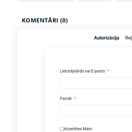
KOMENTĀRI (0)
Autorizācija
Reģ
Lietotājvārds vai E-pasts
*
Parole
*
Atcerēties Mani