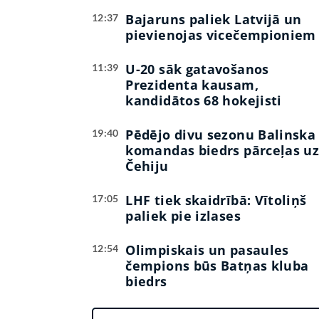
Bajaruns paliek Latvijā un
12:37
pievienojas vicečempioniem
U-20 sāk gatavošanos
11:39
Prezidenta kausam,
kandidātos 68 hokejisti
Pēdējo divu sezonu Balinska
19:40
komandas biedrs pārceļas u
Čehiju
LHF tiek skaidrībā: Vītoliņš
17:05
paliek pie izlases
Olimpiskais un pasaules
12:54
čempions būs Batņas kluba
biedrs