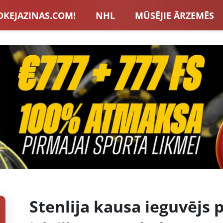
OKEJAZINAS.COM!
NHL
MŪSĒJIE ĀRZEMĒS
S IZLASE
EIROPA
LVBET BONUSI
JAUNA
U HOKEJS
BLOGI
INTERVIJAS
TOTALIZAT
ZATORU BONUSI
VISAS ZIŅAS
Stenlija kausa ieguvējs 