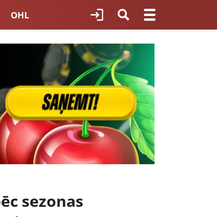
OHL
TNES HOKEJS
ORI LATVIJĀ
pēc sezonas