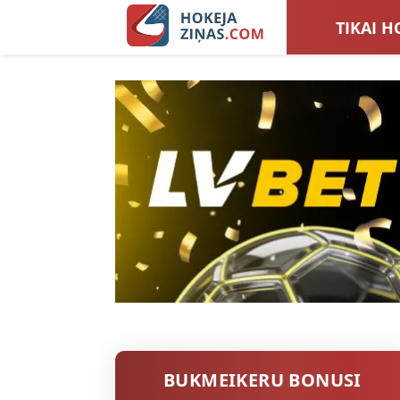
TIKAI H
LATVIJA
SIEVIEŠ
TOTALI
BUKMEIKERU BONUSI