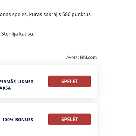
zonas spēles, kurās sakrājis 586 punktus
 Stenlija kausu.
Avots:
Nhl.com
SPĒLĒT
PIRMĀS LIKMES!
MAKSA
SPĒLĒT
: 100% BONUSS