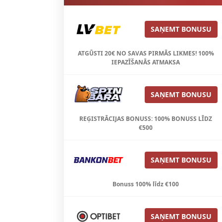
SAŅEMT BONUSU
ATGŪSTI 20€ NO SAVAS PIRMĀS LIKMES! 100%
IEPAZĪŠANĀS ATMAKSA
SAŅEMT BONUSU
REĢISTRĀCIJAS BONUSS: 100% BONUSS LĪDZ
€500
SAŅEMT BONUSU
Bonuss 100% līdz €100
SAŅEMT BONUSU