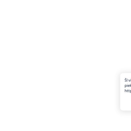
Šī v
pie
htt