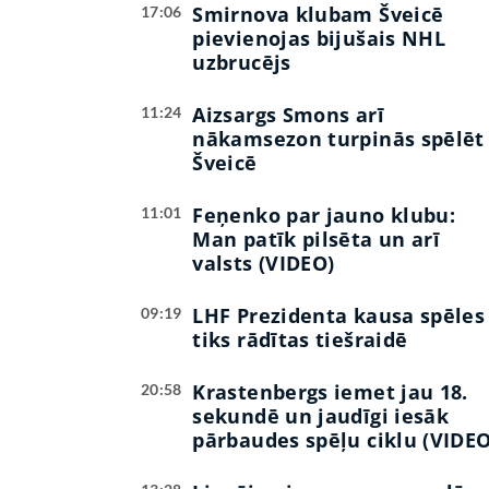
Smirnova klubam Šveicē
17:06
pievienojas bijušais NHL
uzbrucējs
Aizsargs Smons arī
11:24
nākamsezon turpinās spēlēt
Šveicē
Feņenko par jauno klubu:
11:01
Man patīk pilsēta un arī
valsts (VIDEO)
LHF Prezidenta kausa spēles
09:19
tiks rādītas tiešraidē
Krastenbergs iemet jau 18.
20:58
sekundē un jaudīgi iesāk
pārbaudes spēļu ciklu (VIDEO