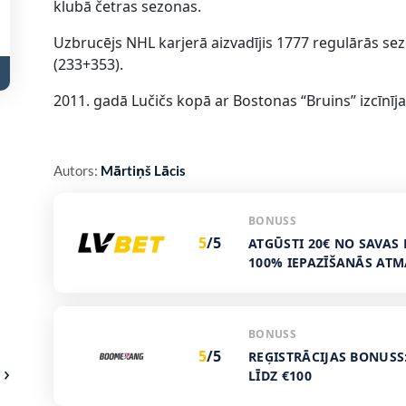
klubā četras sezonas.
Uzbrucējs NHL karjerā aizvadījis 1777 regulārās se
(233+353).
2011. gadā Lučičs kopā ar Bostonas “Bruins” izcīnīja
Autors:
Mārtiņš Lācis
BONUSS
5
/5
ATGŪSTI 20€ NO SAVAS 
100% IEPAZĪŠANĀS AT
BONUSS
5
/5
REĢISTRĀCIJAS BONUSS
LĪDZ €100