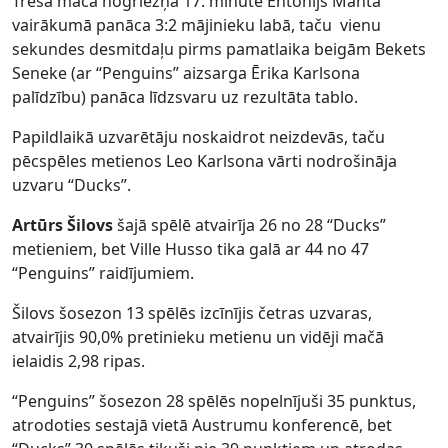
Trešā mača nogriežņa 17. minūtē Entonijs Manta
vairākumā panāca 3:2 mājinieku labā, taču vienu
sekundes desmitdaļu pirms pamatlaika beigām Bekets
Seneke (ar “Penguins” aizsarga Ērika Karlsona
palīdzību) panāca līdzsvaru uz rezultāta tablo.
Papildlaikā uzvarētāju noskaidrot neizdevās, taču
pēcspēles metienos Leo Karlsona vārti nodrošināja
uzvaru “Ducks”.
Artūrs Šilovs
šajā spēlē atvairīja 26 no 28 “Ducks”
metieniem, bet Ville Husso tika galā ar 44 no 47
“Penguins” raidījumiem.
Šilovs šosezon 13 spēlēs izcīnījis četras uzvaras,
atvairījis 90,0% pretinieku metienu un vidēji mačā
ielaidis 2,98 ripas.
“Penguins” šosezon 28 spēlēs nopelnījuši 35 punktus,
atrodoties sestajā vietā Austrumu konferencē, bet