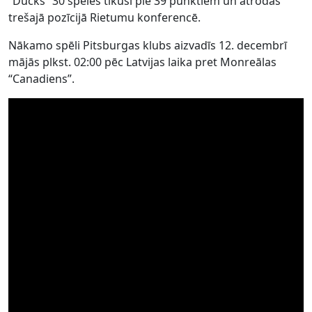
“Ducks” 30 spēlēs tikuši pie 39 punktiem un atrodas
trešajā pozīcijā Rietumu konferencē.
Nākamo spēli Pitsburgas klubs aizvadīs 12. decembrī
mājās plkst. 02:00 pēc Latvijas laika pret Monreālas
“Canadiens”.