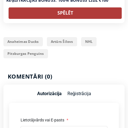
REĢISTRĀCIJAS BONUSS: 100% BONUSS LĪDZ €100
SPĒLĒT
Anaheimas Ducks
Artūrs Šilovs
NHL
Pitsburgas Penguins
KOMENTĀRI (0)
Autorizācija
Reģistrācija
Lietotājvārds vai E-pasts
*