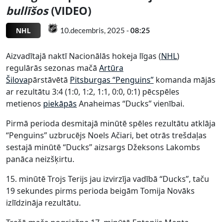
bullīšos
(VIDEO)
NHL
10.decembris, 2025 -
08:25
Aizvadītajā naktī Nacionālās hokeja līgas (
NHL
)
regulārās sezonas mačā
Artūra
Šilova
pārstāvētā
Pitsburgas “Penguins”
komanda mājās
ar rezultātu 3:4 (1:0, 1:2, 1:1, 0:0, 0:1) pēcspēles
metienos
piekāpās
Anaheimas “Ducks” vienībai.
Pirmā perioda desmitajā minūtē spēles rezultātu atklāja
“Penguins” uzbrucējs Noels Ačiari, bet otrās trešdaļas
sestajā minūtē “Ducks” aizsargs Džeksons Lakombs
panāca neizšķirtu.
15. minūtē Trojs Terijs jau izvirzīja vadībā “Ducks”, taču
19 sekundes pirms perioda beigām Tomija Novāks
izlīdzināja rezultātu.