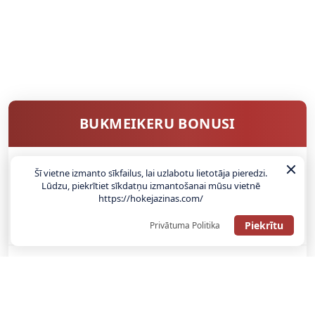
BUKMEIKERU BONUSI
Šī vietne izmanto sīkfailus, lai uzlabotu lietotāja pieredzi.
SAŅEMT BONUSU
Lūdzu, piekrītiet sīkdatņu izmantošanai mūsu vietnē
https://hokejazinas.com/
ATGŪSTI 20€ NO SAVAS PIRMĀS LIKMES! 100% IEPAZĪŠANĀS
Piekrītu
Privātuma Politika
ATMAKSA
SAŅEMT BONUSU
REĢISTRĀCIJAS BONUSS: 100% BONUSS LĪDZ €500