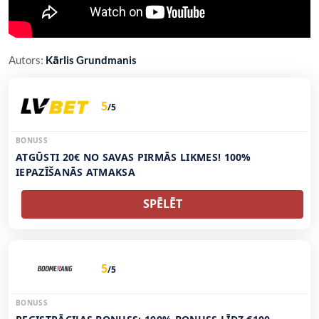
Autors:
Kārlis Grundmanis
5
/5
BONUSS
ATGŪSTI 20€ NO SAVAS PIRMĀS LIKMES! 100%
IEPAZĪŠANĀS ATMAKSA
SPĒLĒT
5
/5
BONUSS