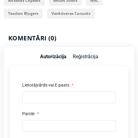
Arizonas Coyotes
Artūrs Šilovs
NHL
Teodors Bļugers
Vankūveras Canucks
KOMENTĀRI (0)
Autorizācija
Reģistrācija
Lietotājvārds vai E-pasts
*
Parole
*