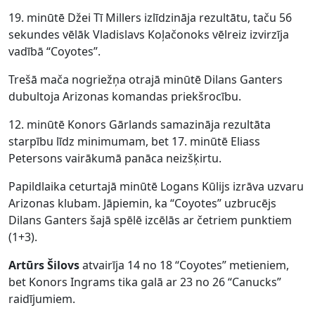
19. minūtē Džei Tī Millers izlīdzināja rezultātu, taču 56
sekundes vēlāk Vladislavs Koļačonoks vēlreiz izvirzīja
vadībā “Coyotes”.
Trešā mača nogriežņa otrajā minūtē Dilans Ganters
dubultoja Arizonas komandas priekšrocību.
12. minūtē Konors Gārlands samazināja rezultāta
starpību līdz minimumam, bet 17. minūtē Eliass
Petersons vairākumā panāca neizšķirtu.
Papildlaika ceturtajā minūtē Logans Kūlijs izrāva uzvaru
Arizonas klubam. Jāpiemin, ka “Coyotes” uzbrucējs
Dilans Ganters šajā spēlē izcēlās ar četriem punktiem
(1+3).
Artūrs Šilovs
atvairīja 14 no 18 “Coyotes” metieniem,
bet Konors Ingrams tika galā ar 23 no 26 “Canucks”
raidījumiem.