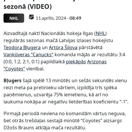
sezonā (VIDEO)
NHL
11.aprīlis, 2024 -
08:49
Aizvadītajā naktī Nacionālās hokeja līgas (
NHL
)
regulārās sezonas mačā Latvijas izlases hokejistu
Teodora Bļugera
un
Artūra Šilova
pārstāvētā
Vankūveras “Canucks”
komanda mājās ar rezultātu 3:4
(0:0, 1:2, 2:1, 0:1) papildlaikā
piekāpās
Arizonas
“Coyotes”
vienībai.
Bļugers
šajā spēlē 13 minūtēs un sešās sekundēs vienu
reizi meta pa pretinieku vārtiem, izpildīja trīs spēka
paņēmienus, uzvarēja 75% iemetienu, kā arī no
laukuma nokāpa ar negatīvu lietderības koeficientu “-1”.
Pirmajā periodā neviena no komandām vārtus neguva,
bet otrās trešdaļas sestajā minūtē “Coyotes” aizsargs
Džošs Brauns atklāja mača rezultātu.