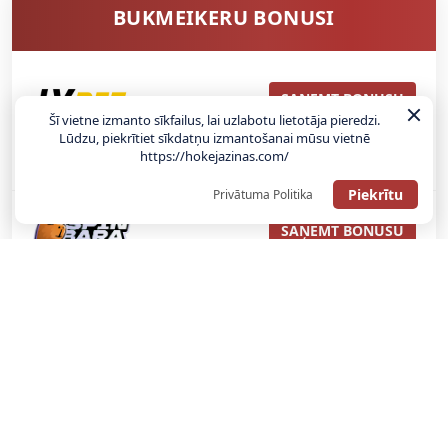
BUKMEIKERU BONUSI
SAŅEMT BONUSU
Šī vietne izmanto sīkfailus, lai uzlabotu lietotāja pieredzi.
Lūdzu, piekrītiet sīkdatņu izmantošanai mūsu vietnē
ATGŪSTI 20€ NO SAVAS PIRMĀS LIKMES! 100% IEPAZĪŠANĀS
https://hokejazinas.com/
ATMAKSA
Piekrītu
Privātuma Politika
SAŅEMT BONUSU
REĢISTRĀCIJAS BONUSS: 100% BONUSS LĪDZ €500
SAŅEMT BONUSU
Bonuss 100% līdz €100