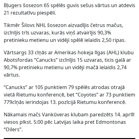
Bļugers šosezon 65 spēlēs guvis sešus vārtus un atdevis
21 rezultatīvu piespēli.
Tikmēr Šilovs NHL šosezon aizvadījis četrus mačus,
izcīnījis trīs uzvaras, kurās viņš atvairījis 90,3%
pretinieku metienu un vidēji spēlē ielaidis 2,50 ripas.
Vārtsargs 33 cīņās ar Amerikas hokeja līgas (AHL) klubu
Abotsfordas “Canucks” izcīnījis 15 uzvaras, ticis galā ar
90,7% pretinieku metienu un vidēji mačā ielaidis 2,74
vārtus.
“Canucks” ar 105 punktiem 79 spēlēs atrodas otrajā
vietā Rietumu konferencē, bet “Coyotes” ar 73 punktiem
779cīņās ierindojas 13. pozīcijā Rietumu konferencē.
Nākamais mačs Vankūveras klubam paredzēts 14. aprīlī
viesos plkst. 5:00 pēc Latvijas laika pret Edmontonas
“Oilers”.