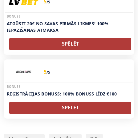
5
/5
BONUSS
ATGŪSTI 20€ NO SAVAS PIRMĀS LIKMES! 100%
IEPAZĪŠANĀS ATMAKSA
SPĒLĒT
5
/5
BONUSS
REĢISTRĀCIJAS BONUSS: 100% BONUSS LĪDZ €100
SPĒLĒT