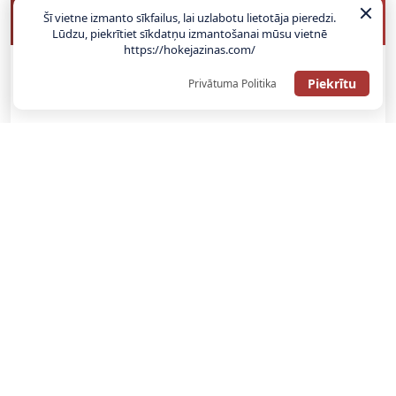
BUKMEIKERU BONUSI
Šī vietne izmanto sīkfailus, lai uzlabotu lietotāja pieredzi.
Lūdzu, piekrītiet sīkdatņu izmantošanai mūsu vietnē
https://hokejazinas.com/
Piekrītu
Privātuma Politika
SAŅEMT BONUSU
ATGŪSTI 20€ NO SAVAS PIRMĀS LIKMES! 100% IEPAZĪŠANĀS
ATMAKSA
SAŅEMT BONUSU
REĢISTRĀCIJAS BONUSS: 100% BONUSS LĪDZ €500
SAŅEMT BONUSU
Bonuss 100% līdz €100