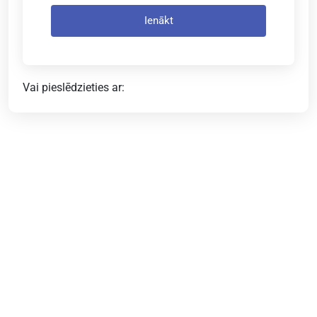
Ienākt
Vai pieslēdzieties ar: