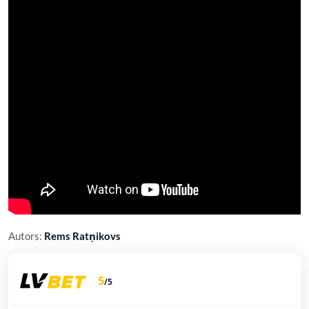
Autors:
Rems Ratņikovs
5
/5