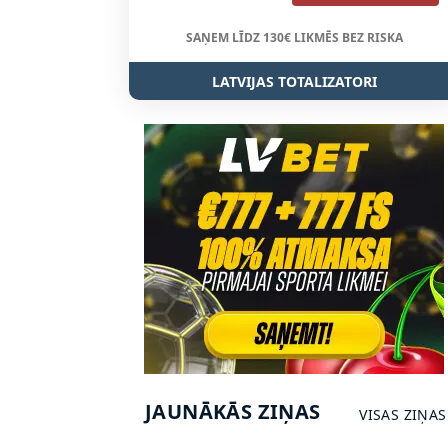
SAŅEM LĪDZ 130€ LIKMĒS BEZ RISKA
LATVIJAS TOTALIZATORI
JAUNĀKĀS ZIŅAS
VISAS ZIŅAS