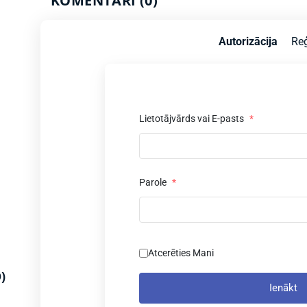
KOMENTĀRI (0)
Autorizācija
Reģ
Lietotājvārds vai E-pasts
*
Parole
*
Atcerēties Mani
)
Ienākt