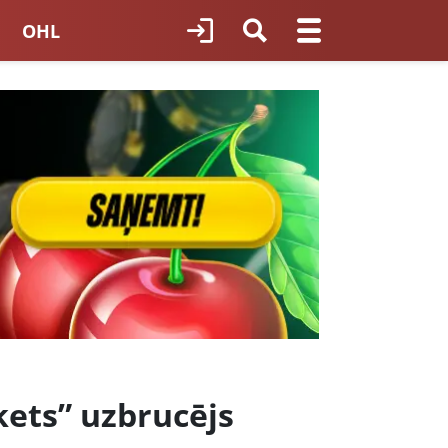
OHL
TNES HOKEJS
ORI LATVIJĀ
kets” uzbrucējs