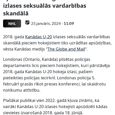
izlases seksuālās vardarbības
skandālā
NHL
25.janvāris, 2024 -
11:09
2018. gada
Kanādas U-20
izlases seksuālās vardarbības
skandālā pieciem hokejistiem tiks uzrādītas apsūdzības,
vēsta Kanādas medijs “
The Globe and Mail
“.
Londonas (Ontario, Kanāda) pilsētas policijas
departaments licis pieciem hokejistiem, kuri pārstāvēja
2018. gada Kanādas U-20 hokeja izlasi, pašiem
pieteikties policijas iecirknī. Londonas policija 5.
februārī grasās rīkot preses konferenci, lai skaidrotu
notikumu attīstību.
Plašākai publikai vien 2022. gadā kļuva zināms, ka
vairāki Kanādas U-20 izlases hokejisti apsūdzēti kādas
sievietes izvarošanā 2018. gada 18. jūnijā.