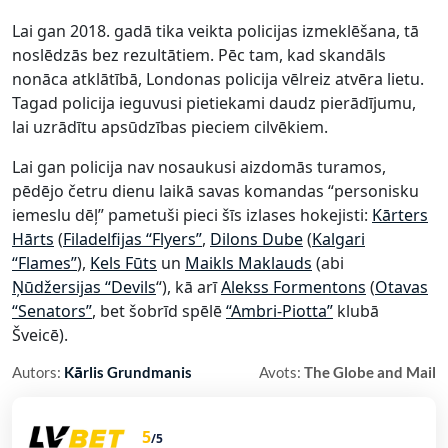
Lai gan 2018. gadā tika veikta policijas izmeklēšana, tā
noslēdzās bez rezultātiem. Pēc tam, kad skandāls
nonāca atklātībā, Londonas policija vēlreiz atvēra lietu.
Tagad policija ieguvusi pietiekami daudz pierādījumu,
lai uzrādītu apsūdzības pieciem cilvēkiem.
Lai gan policija nav nosaukusi aizdomās turamos,
pēdējo četru dienu laikā savas komandas “personisku
iemeslu dēļ” pametuši pieci šīs izlases hokejisti:
Kārters
Hārts
(
Filadelfijas “Flyers”
,
Dilons Dube
(
Kalgari
“Flames”
),
Kels Fūts
un
Maikls Maklauds
(abi
Ņūdžersijas “Devils
“), kā arī
Alekss Formentons
(
Otavas
“Senators”
, bet šobrīd spēlē
“Ambri-Piotta”
klubā
Šveicē).
Autors:
Kārlis Grundmanis
Avots:
The Globe and Mail
5
/5