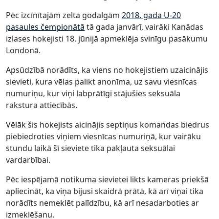
Pēc izcīnītajām zelta godalgām
2018. gada U-20
pasaules čempionātā
tā gada janvārī, vairāki Kanādas
izlases hokejisti 18. jūnijā apmeklēja svinīgu pasākumu
Londonā.
Apsūdzībā norādīts, ka viens no hokejistiem uzaicinājis
sievieti, kura vēlas palikt anonīma, uz savu viesnīcas
numuriņu, kur viņi labprātīgi stājušies seksuāla
rakstura attiecībās.
Vēlāk šis hokejists aicinājis septiņus komandas biedrus
piebiedroties viņiem viesnīcas numuriņā, kur vairāku
stundu laikā šī sieviete tika pakļauta seksuālai
vardarbībai.
Pēc iespējamā notikuma sievietei likts kameras priekšā
apliecināt, ka viņa bijusi skaidrā prātā, kā arī viņai tika
norādīts nemeklēt palīdzību, kā arī nesadarboties ar
izmeklēšanu.