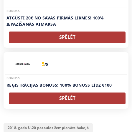
BONUSS
ATGŪSTI 20€ NO SAVAS PIRMĀS LIKMES! 100%
IEPAZĪŠANĀS ATMAKSA
SPĒLĒT
5
/5
BONUSS
REĢISTRĀCIJAS BONUSS: 100% BONUSS LĪDZ €100
SPĒLĒT
2018. gada U-20 pasaules čempionāts hokejā