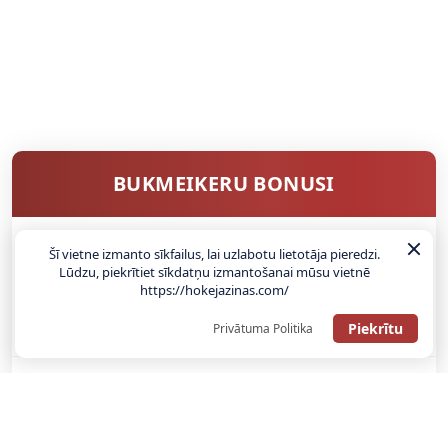
BUKMEIKERU BONUSI
Šī vietne izmanto sīkfailus, lai uzlabotu lietotāja pieredzi.
SAŅEMT BONUSU
Lūdzu, piekrītiet sīkdatņu izmantošanai mūsu vietnē
https://hokejazinas.com/
ATGŪSTI 20€ NO SAVAS PIRMĀS LIKMES! 100% IEPAZĪŠANĀS
Piekrītu
Privātuma Politika
ATMAKSA
SAŅEMT BONUSU
REĢISTRĀCIJAS BONUSS: 100% BONUSS LĪDZ €500