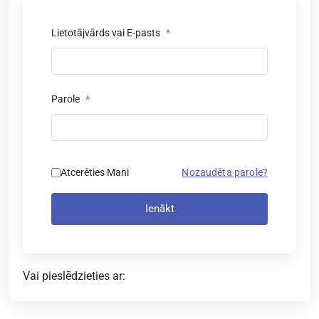
Lietotājvārds vai E-pasts
*
Parole
*
Atcerēties Mani
Nozaudēta parole?
Ienākt
Vai pieslēdzieties ar: