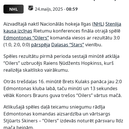
NHL
24.maijs, 2025 -
08:59
Aizvadītajā naktī Nacionālās hokeja līgas (
NHL
)
Stenlija
kausa izcīņas
Rietumu konferences fināla otrajā spēlē
Edmontonas “Oilers”
komanda viesos ar rezultātu 3:0
(1:0, 2:0, 0:0)
pārspēja
Dalasas “Stars”
vienību.
Spēles rezultātu pirmā perioda sestajā minūtē atklāja
“Oilers” uzbrucējs Raiens Ņūdžents Hopkinss, kurš
realizēja skaitlisko vairākumu.
Otrās trešdaļas 16. minūtē Brets Kulaks panāca jau 2:0
Edmontonas kluba labā, taču minūti un 13 sekundes
vēlāk Konors Brauns guva trešos “Oilers” vārtus mačā.
Atlikušajā spēles daļā teicamu sniegumu rādīja
Edmontonas komandas aizsardzība un vārtsargs
Stjūarts Skiners – “Oilers” izdevās noturēt pārsvaru līdz
mača beigām.