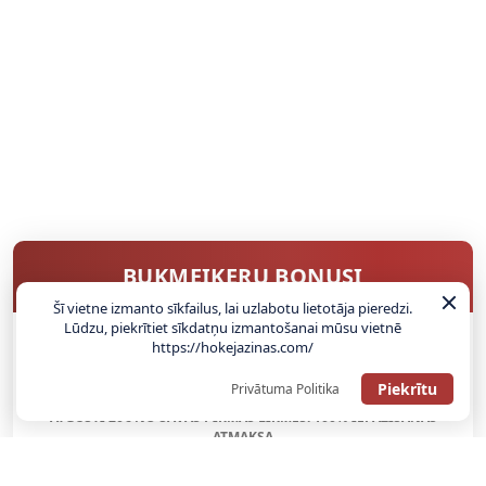
BUKMEIKERU BONUSI
Šī vietne izmanto sīkfailus, lai uzlabotu lietotāja pieredzi.
Lūdzu, piekrītiet sīkdatņu izmantošanai mūsu vietnē
https://hokejazinas.com/
SAŅEMT BONUSU
Piekrītu
Privātuma Politika
ATGŪSTI 20€ NO SAVAS PIRMĀS LIKMES! 100% IEPAZĪŠANĀS
ATMAKSA