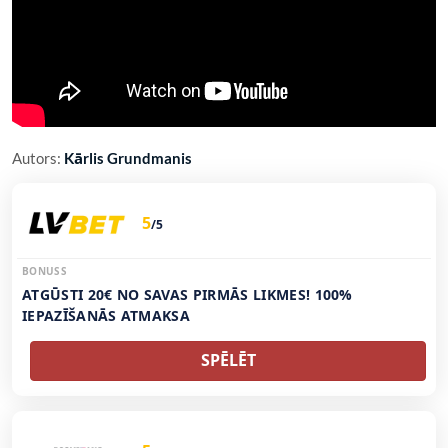
Autors:
Kārlis Grundmanis
5
/5
BONUSS
ATGŪSTI 20€ NO SAVAS PIRMĀS LIKMES! 100%
IEPAZĪŠANĀS ATMAKSA
SPĒLĒT