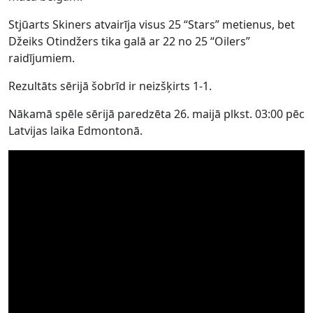
Stjūarts Skiners atvairīja visus 25 “Stars” metienus, bet
Džeiks Otindžers tika galā ar 22 no 25 “Oilers”
raidījumiem.
Rezultāts sērijā šobrīd ir neizšķirts 1-1.
Nākamā spēle sērijā paredzēta 26. maijā plkst. 03:00 pēc
Latvijas laika Edmontonā.