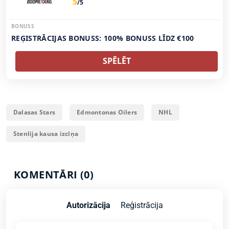
5
/5
BONUSS
REĢISTRĀCIJAS BONUSS: 100% BONUSS LĪDZ €100
SPĒLĒT
Dalasas Stars
Edmontonas Oilers
NHL
Stenlija kausa izcīņa
KOMENTĀRI (0)
Autorizācija
Reģistrācija