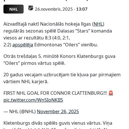
NHL
26.novembris, 2025 -
13:07
Aizvadītajā naktī Nacionālās hokeja līgas (
NHL
)
regulārās sezonas spēlē Dalasas “Stars” komanda
viesos ar rezultātu 8:3 (4:0, 2:1,
2:2)
apspēlēja
Edmontonas “Oilers” vienību.
Otrās trešdaļas 5. minūtē Konors Klatenburgs guva
“Oilers” pirmos vārtus spēlē.
20 gadus vecajam uzbrucējam tie kļuva par pirmajiem
vārtiem NHL karjerā.
FIRST NHL GOAL FOR CONNOR CLATTENBURG!!! 🚨
pic.twitter.com/Wn5IoNKII5
— NHL (@NHL)
November 26, 2025
Kletenburgs divās spēlēs guvis vienus vārtus. Viņa