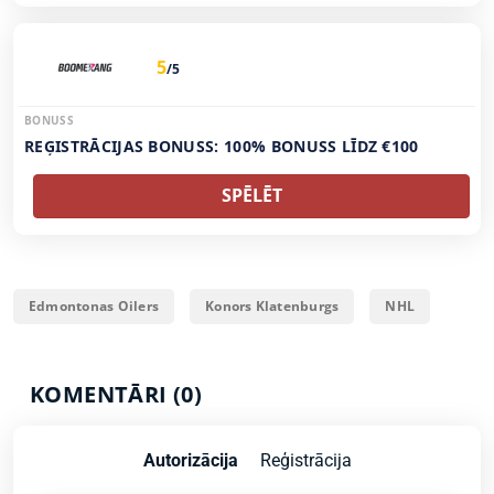
5
/5
BONUSS
REĢISTRĀCIJAS BONUSS: 100% BONUSS LĪDZ €100
SPĒLĒT
Edmontonas Oilers
Konors Klatenburgs
NHL
KOMENTĀRI (0)
Autorizācija
Reģistrācija