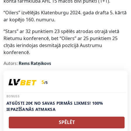
kontā fārmklubā AHL 15 mačos divi punkti (1+1).
“Oilers” izvēlējās Klatenburgu 2024. gada drafta 5. kārtā
ar kopējo 160. numuru.
“Stars” ar 32 punktiem 23 spēlēs atrodas otrajā vietā
Rietumu konferencē, bet “Oilers” ar 25 punktiem 25
cīņās ierindojas desmitajā pozīcijā Austrumu
konferencē.
Autors:
Rems Ratņikovs
5
/5
BONUSS
ATGŪSTI 20€ NO SAVAS PIRMĀS LIKMES! 100%
IEPAZĪŠANĀS ATMAKSA
SPĒLĒT