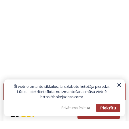
Šī vietne izmanto sīkfailus, lai uzlabotu lietotāja pieredzi.
BUKMEIKERU BONUSI
Lūdzu, piekrītiet sīkdatņu izmantošanai mūsu vietnē
https://hokejazinas.com/
Piekrītu
Privātuma Politika
SAŅEMT BONUSU
ATGŪSTI 20€ NO SAVAS PIRMĀS LIKMES! 100% IEPAZĪŠANĀS