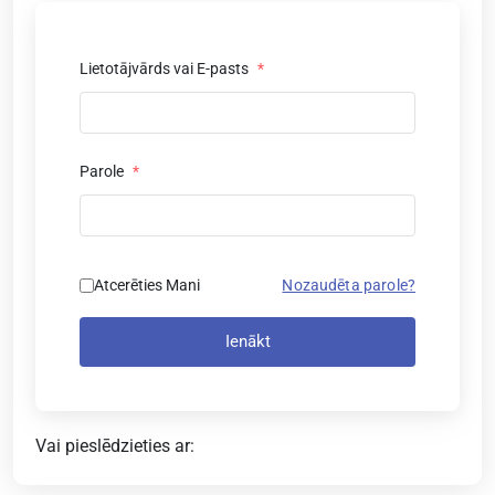
Lietotājvārds vai E-pasts
*
Parole
*
Atcerēties Mani
Nozaudēta parole?
Ienākt
Vai pieslēdzieties ar: