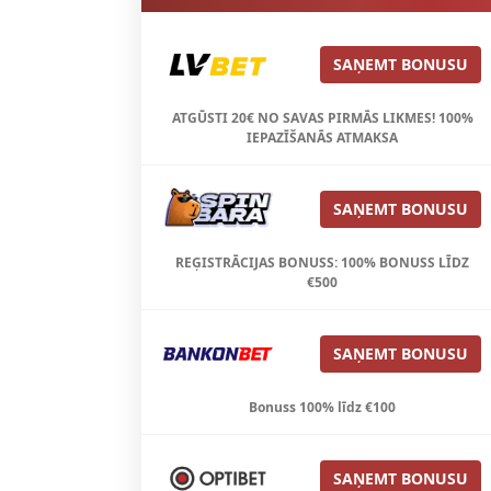
SAŅEMT BONUSU
ATGŪSTI 20€ NO SAVAS PIRMĀS LIKMES! 100%
IEPAZĪŠANĀS ATMAKSA
SAŅEMT BONUSU
REĢISTRĀCIJAS BONUSS: 100% BONUSS LĪDZ
€500
SAŅEMT BONUSU
Bonuss 100% līdz €100
SAŅEMT BONUSU