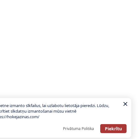
ietne izmanto sīkfailus, lai uzlabotu lietotāja pieredzi. Lūdzu,
krītiet sīkdatņu izmantošanai mūsu vietnē
ps://hokejazinas.com/
Piekrītu
Privātuma Politika