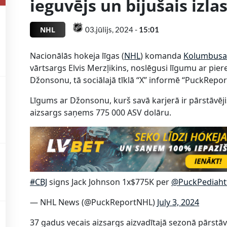
ieguvējs un bijušais izla
NHL
03.jūlijs, 2024 -
15:01
Nacionālās hokeja līgas (
NHL
) komanda
Kolumbusas
vārtsargs Elvis Merzļikins, noslēgusi līgumu ar pi
Džonsonu, tā sociālajā tīklā “X” informē “PuckRepo
Līgums ar Džonsonu, kurš savā karjerā ir pārstāvējis
aizsargs saņems 775 000 ASV dolāru.
#CBJ
signs Jack Johnson 1x$775K per
@PuckPedia
ht
— NHL News (@PuckReportNHL)
July 3, 2024
37 gadus vecais aizsargs aizvadītajā sezonā pārstā