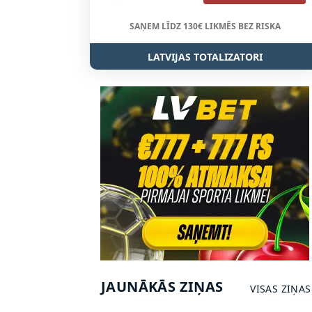
SAŅEM LĪDZ 130€ LIKMĒS BEZ RISKA
LATVIJAS TOTALIZATORI
JAUNĀKĀS ZIŅAS
VISAS ZIŅAS