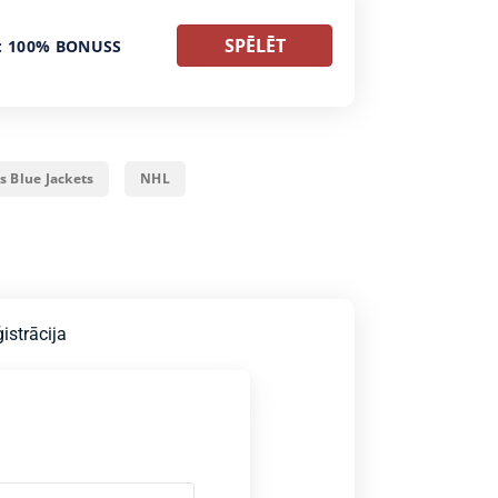
SPĒLĒT
: 100% BONUSS
 Blue Jackets
NHL
istrācija