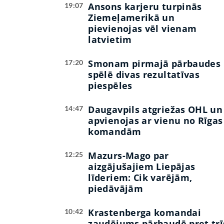
Ansons karjeru turpinās
19:07
Ziemeļamerikā un
pievienojas vēl vienam
latvietim
Smonam pirmajā pārbaudes
17:20
spēlē divas rezultatīvas
piespēles
Daugavpils atgriežas OHL un
14:47
apvienojas ar vienu no Rīgas
komandām
Mazurs-Mago par
12:25
aizgājušajiem Liepājas
līderiem: Cik varējām,
piedāvājām
Krastenberga komandai
10:42
zaudējums pārbaudē pret trī