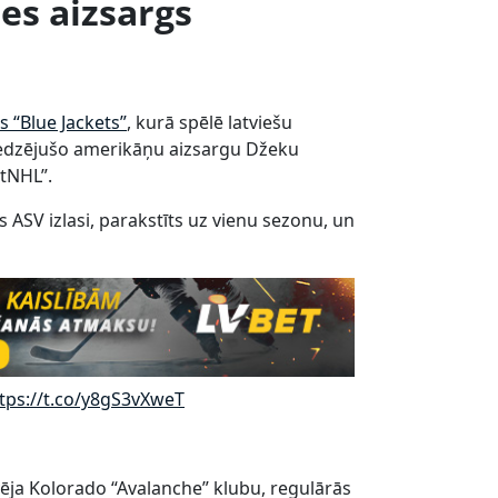
ses aizsargs
 “Blue Jackets”
, kurā spēlē latviešu
eredzējušo amerikāņu aizsargu Džeku
rtNHL”.
 ASV izlasi, parakstīts uz vienu sezonu, un
tps://t.co/y8gS3vXweT
vēja Kolorado “Avalanche” klubu, regulārās