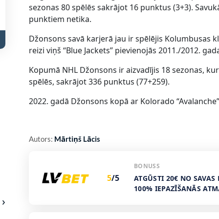
sezonas 80 spēlēs sakrājot 16 punktus (3+3). Savuk
punktiem netika.
Džonsons savā karjerā jau ir spēlējis Kolumbusas k
reizi viņš “Blue Jackets” pievienojās 2011./2012. gad
Kopumā NHL Džonsons ir aizvadījis 18 sezonas, kurā
spēlēs, sakrājot 336 punktus (77+259).
2022. gadā Džonsons kopā ar Kolorado “Avalanche” i
Autors:
Mārtiņš Lācis
BONUSS
5
/5
ATGŪSTI 20€ NO SAVAS 
100% IEPAZĪŠANĀS AT