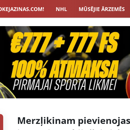
OKEJAZINAS.COM!
NHL
MŪSĒJIE ĀRZEMĒS
S IZLASE
EIROPA
LVBET BONUSI
JAUNA
U HOKEJS
BLOGI
INTERVIJAS
TOTALIZAT
ZATORU BONUSI
VISAS ZIŅAS
Merzļikinam pievienojas