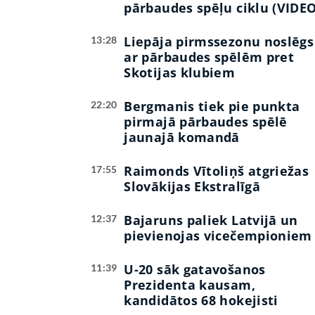
pārbaudes spēļu ciklu (VIDEO
Liepāja pirmssezonu noslēgs
13:28
ar pārbaudes spēlēm pret
Skotijas klubiem
Bergmanis tiek pie punkta
22:20
pirmajā pārbaudes spēlē
jaunajā komandā
Raimonds Vītoliņš atgriežas
17:55
Slovākijas Ekstralīgā
Bajaruns paliek Latvijā un
12:37
pievienojas vicečempioniem
U-20 sāk gatavošanos
11:39
Prezidenta kausam,
kandidātos 68 hokejisti