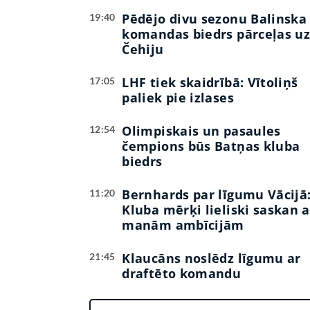
Pēdējo divu sezonu Balinska
19:40
komandas biedrs pārceļas u
Čehiju
LHF tiek skaidrībā: Vītoliņš
17:05
paliek pie izlases
Olimpiskais un pasaules
12:54
čempions būs Batņas kluba
biedrs
Bernhards par līgumu Vācijā
11:20
Kluba mērķi lieliski saskan a
manām ambīcijām
Klaucāns noslēdz līgumu ar
21:45
draftēto komandu