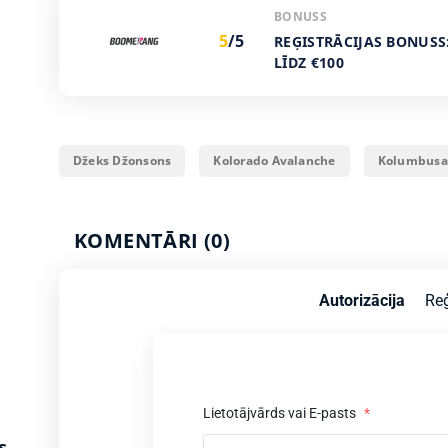
BONUSS
5
/5
REĢISTRĀCIJAS BONUSS
LĪDZ €100
Džeks Džonsons
Kolorado Avalanche
Kolumbusas
KOMENTĀRI (0)
Autorizācija
Reģ
Lietotājvārds vai E-pasts
*
s