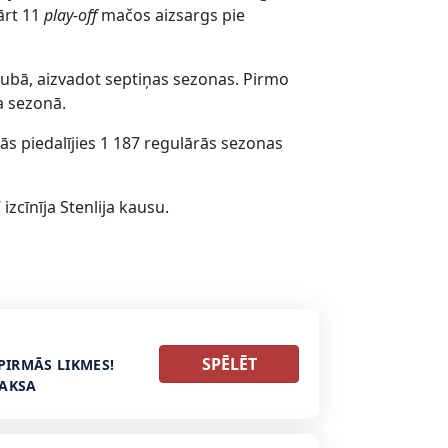
ārt 11
play-off
mačos aizsargs pie
lubā, aizvadot septiņas sezonas. Pirmo
a sezonā.
s piedalījies 1 187 regulārās sezonas
zcīnīja Stenlija kausu.
SPĒLĒT
PIRMĀS LIKMES!
MAKSA