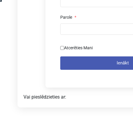
Parole
*
Atcerēties Mani
Ienākt
Vai pieslēdzieties ar: