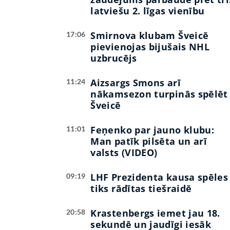
latviešu 2. līgas vienību
Smirnova klubam Šveicē
17:06
pievienojas bijušais NHL
uzbrucējs
Aizsargs Smons arī
11:24
nākamsezon turpinās spēlēt
Šveicē
Feņenko par jauno klubu:
11:01
Man patīk pilsēta un arī
valsts (VIDEO)
LHF Prezidenta kausa spēles
09:19
tiks rādītas tiešraidē
Krastenbergs iemet jau 18.
20:58
sekundē un jaudīgi iesāk