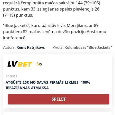
regulārā čempionāta mačos sakrājot 144 (39+105)
punktus, kam 33 izslēgšanas spēlēs pievienojis 26
(7+19) punktus.
“Blue Jackets”, kuru pārstāv Elvis Merzļikins, ar 89
punktiem 82 mačos ieņēma devīto pozīciju Austrumu
konferencē.
Autors:
Rems Ratņikovs
Avots:
Kolumbusas "Blue Jackets"
5
/5
BONUSS
ATGŪSTI 20€ NO SAVAS PIRMĀS LIKMES! 100%
IEPAZĪŠANĀS ATMAKSA
SPĒLĒT