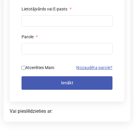
Lietotājvārds vai E-pasts
*
Parole
*
Atcerēties Mani
Nozaudēta parole?
Ienākt
Vai pieslēdzieties ar: