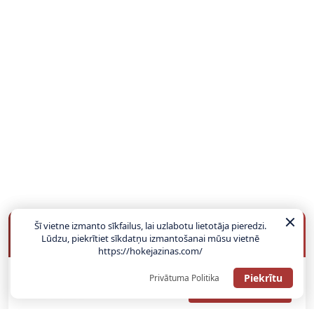
Šī vietne izmanto sīkfailus, lai uzlabotu lietotāja pieredzi.
BUKMEIKERU BONUSI
Lūdzu, piekrītiet sīkdatņu izmantošanai mūsu vietnē
https://hokejazinas.com/
Piekrītu
Privātuma Politika
SAŅEMT BONUSU