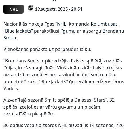
NHL
19.augusts, 2025 -
20:51
Nacionālās hokeja līgas (
NHL
) komanda
Kolumbusas
“Blue Jackets”
parakstījusi
līgumu
ar aizsargu
Brendanu
Smitu
.
Vienošanās panākta uz pārbaudes laiku.
“Brendans Smits ir pieredzējis, fizisks spēlētājs uz zilās
līnijas, kurš smagi cīnās. Viņš zināms kā skaļš hokejists
aizsardzības zonā. Esam saviļņoti ielūgt Smitu mūsu
nometnē,” saka “Blue Jackets” ģenerālmenedžeris Dons
Vadels.
Aizvadītajā sezonā Smits spēlēja Dalasas “Stars”, 32
spēlēs izceļoties ar vārtu guvumu un piecām
rezultatīvām piespēlēm.
36 gadus vecais aizsargs NHL aizvadījis 14 sezonas, 726