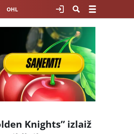
OHL
TNES HOKEJS
ORI LATVIJĀ
olden Knights” izlaiž