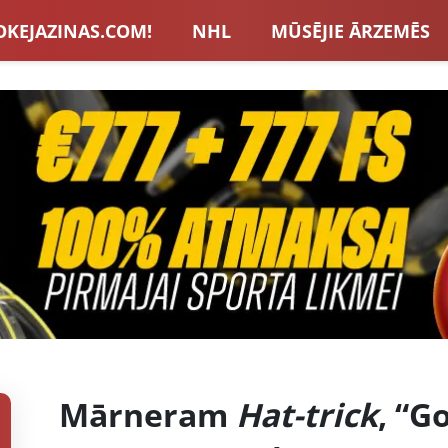
OKEJAZINAS.COM!
NHL
MŪSĒJIE ĀRZEMĒS
S IZLASE
EIROPA
LVBET BONUSI
JAUNA
U HOKEJS
BLOGI
INTERVIJAS
TOTALIZAT
ZATORU BONUSI
VISAS ZIŅAS
Mārneram
Hat-trick
, “G