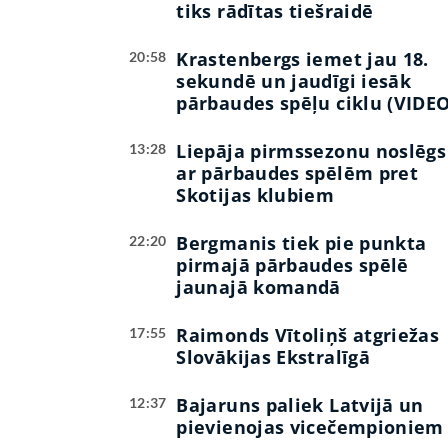
tiks rādītas tiešraidē
Krastenbergs iemet jau 18.
20:58
sekundē un jaudīgi iesāk
pārbaudes spēļu ciklu (VIDEO
Liepāja pirmssezonu noslēgs
13:28
ar pārbaudes spēlēm pret
Skotijas klubiem
Bergmanis tiek pie punkta
22:20
pirmajā pārbaudes spēlē
jaunajā komandā
Raimonds Vītoliņš atgriežas
17:55
Slovākijas Ekstralīgā
Bajaruns paliek Latvijā un
12:37
pievienojas vicečempioniem