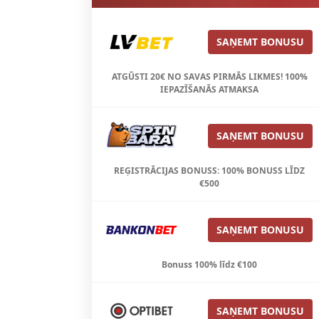
SAŅEMT BONUSU
ATGŪSTI 20€ NO SAVAS PIRMĀS LIKMES! 100%
IEPAZĪŠANĀS ATMAKSA
SAŅEMT BONUSU
REĢISTRĀCIJAS BONUSS: 100% BONUSS LĪDZ
€500
SAŅEMT BONUSU
Bonuss 100% līdz €100
SAŅEMT BONUSU