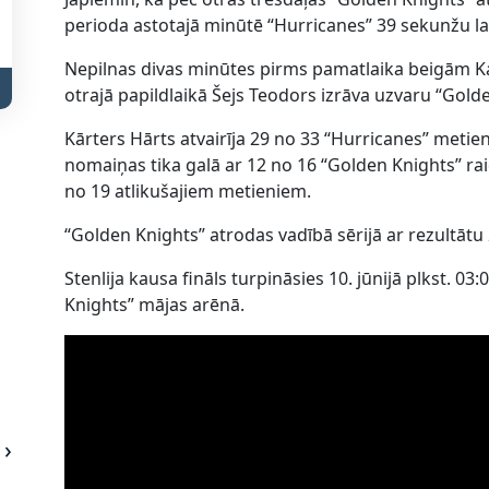
perioda astotajā minūtē “Hurricanes” 39 sekunžu lai
Nepilnas divas minūtes pirms pamatlaika beigām Karo
otrajā papildlaikā Šejs Teodors izrāva uzvaru “Gold
Kārters Hārts atvairīja 29 no 33 “Hurricanes” meti
nomaiņas tika galā ar 12 no 16 “Golden Knights” ra
no 19 atlikušajiem metieniem.
“Golden Knights” atrodas vadībā sērijā ar rezultātu 
Stenlija kausa fināls turpināsies 10. jūnijā plkst. 03
Knights” mājas arēnā.