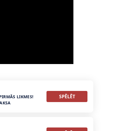
SPĒLĒT
PIRMĀS LIKMES!
MAKSA