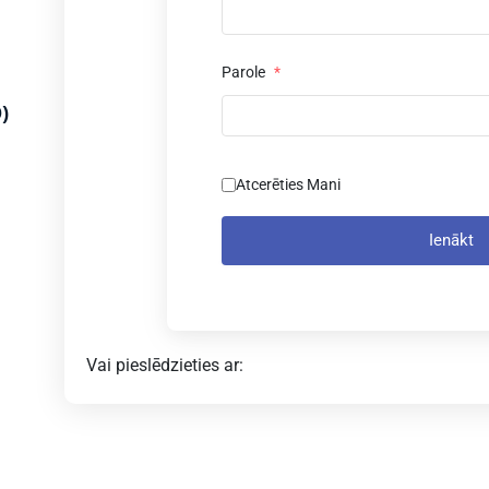
Parole
*
)
Atcerēties Mani
Ienākt
Vai pieslēdzieties ar: