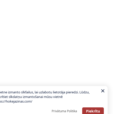
ietne izmanto sīkfailus, lai uzlabotu lietotāja pieredzi. Lūdzu,
krītiet sīkdatņu izmantošanai mūsu vietnē
ps://hokejazinas.com/
Piekrītu
Privātuma Politika