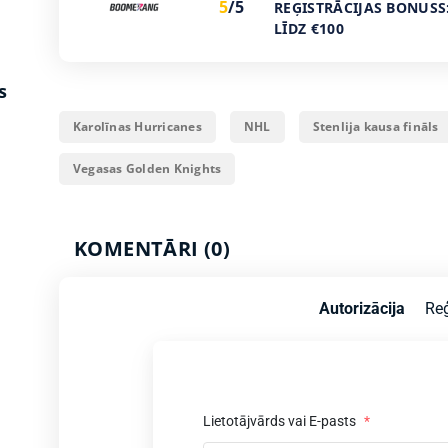
5
/5
REĢISTRĀCIJAS BONUSS
LĪDZ €100
s
Karolīnas Hurricanes
NHL
Stenlija kausa fināls
Vegasas Golden Knights
KOMENTĀRI (0)
Autorizācija
Reģ
Lietotājvārds vai E-pasts
*