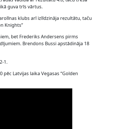
kā guva trīs vārtus.
līnas klubs arī izlīdzināja rezultātu, taču
en Knights”
eniem, bet Frederiks Andersens pirms
idījumiem. Brendons Bussi apstādināja 18
2-1.
:00 pēc Latvijas laika Vegasas “Golden