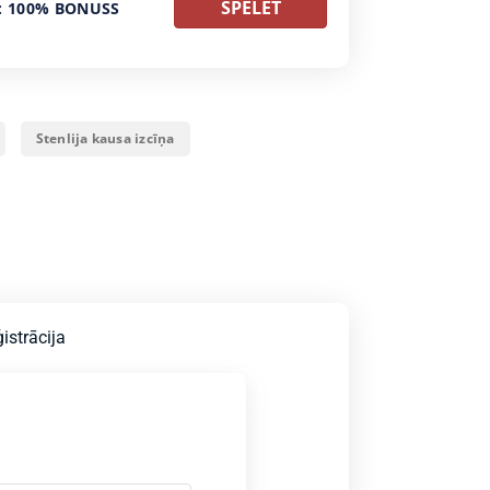
SPĒLĒT
: 100% BONUSS
Stenlija kausa izcīņa
istrācija