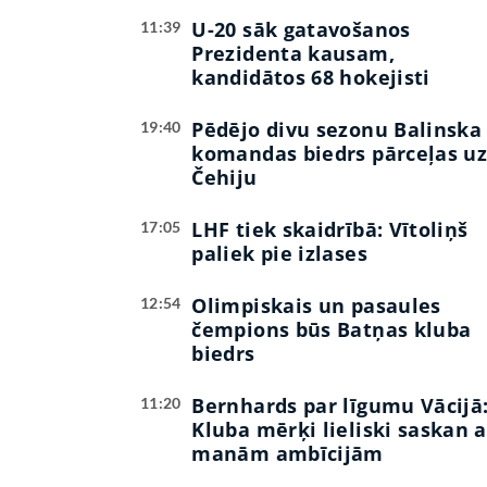
U-20 sāk gatavošanos
11:39
Prezidenta kausam,
kandidātos 68 hokejisti
Pēdējo divu sezonu Balinska
19:40
komandas biedrs pārceļas u
Čehiju
LHF tiek skaidrībā: Vītoliņš
17:05
paliek pie izlases
Olimpiskais un pasaules
12:54
čempions būs Batņas kluba
biedrs
Bernhards par līgumu Vācijā
11:20
Kluba mērķi lieliski saskan a
manām ambīcijām