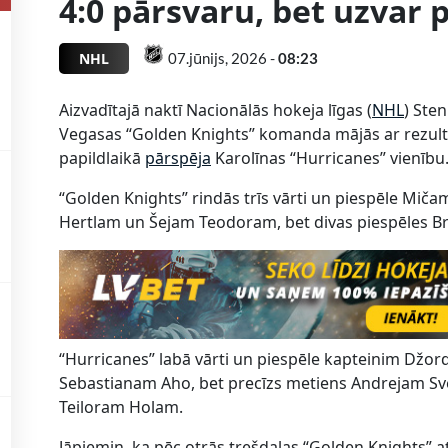
4:0 pārsvaru, bet uzvar 
NHL
07.jūnijs, 2026 -
08:23
Aizvadītajā naktī Nacionālās hokeja līgas (
NHL
) Sten
Vegasas “Golden Knights” komanda mājās ar rezultātu 5
papildlaikā
pārspēja
Karolīnas “Hurricanes” vienību
“Golden Knights” rindās trīs vārti un piespēle Mi
Hertlam un Šejam Teodoram, bet divas piespēles
“Hurricanes” labā vārti un piespēle kapteinim Džor
Sebastianam Aho, bet precīzs metiens Andrejam 
Teiloram Holam.
Jāpiemin, ka pēc otrās trešdaļas “Golden Knights” at