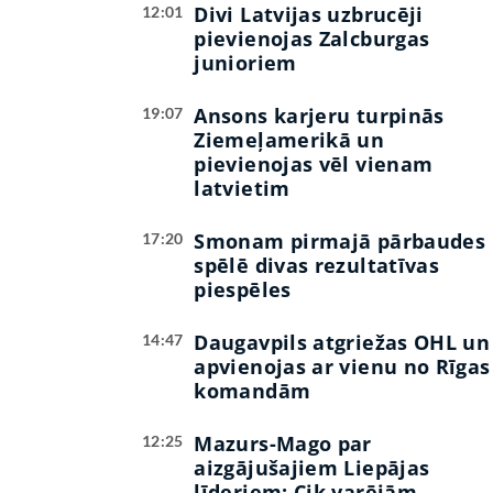
Divi Latvijas uzbrucēji
12:01
pievienojas Zalcburgas
junioriem
Ansons karjeru turpinās
19:07
Ziemeļamerikā un
pievienojas vēl vienam
latvietim
Smonam pirmajā pārbaudes
17:20
spēlē divas rezultatīvas
piespēles
Daugavpils atgriežas OHL un
14:47
apvienojas ar vienu no Rīgas
komandām
Mazurs-Mago par
12:25
aizgājušajiem Liepājas
līderiem: Cik varējām,