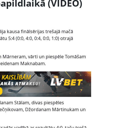
papildlaikā (VIDEO)
lija kausa finālsērijas trešajā mačā
:4 (0:0, 4:0, 0:4, 0:0, 1:0) otrajā
.
čam Mārneram, vārti un piespēle Tomāšam
 Breidenam Maknabam.
danam Stālam, divas piespēles
Svečņikovam, Džordanam Mārtinukam un
radās vadībā ar rezultātu 4:0, taču trešā