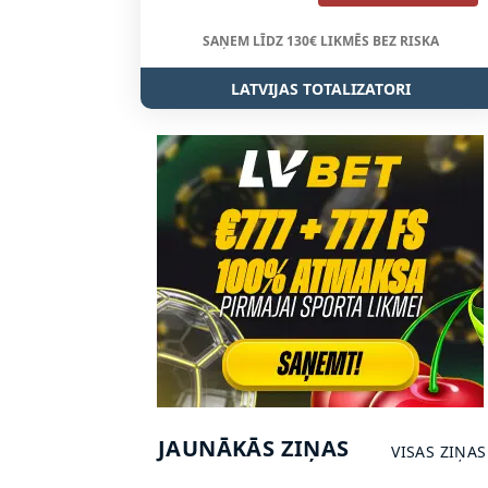
SAŅEM LĪDZ 130€ LIKMĒS BEZ RISKA
LATVIJAS TOTALIZATORI
JAUNĀKĀS ZIŅAS
VISAS ZIŅAS