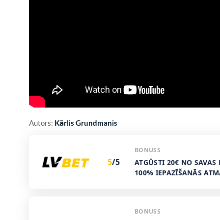
Autors:
Kārlis Grundmanis
BONUSS
5
/5
ATGŪSTI 20€ NO SAVAS 
100% IEPAZĪŠANĀS AT
BONUSS