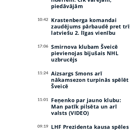
piedāvājām
Krastenberga komandai
10:42
zaudējums pārbaudē pret trī
latviešu 2. līgas vienību
Smirnova klubam Šveicē
17:06
pievienojas bijušais NHL
uzbrucējs
Aizsargs Smons arī
11:24
nākamsezon turpinās spēlēt
Šveicē
Feņenko par jauno klubu:
11:01
Man patīk pilsēta un arī
valsts (VIDEO)
LHF Prezidenta kausa spēles
09:19