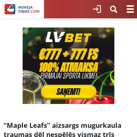
“Maple Leafs” aizsargs mugurkaula
traumas dēļ nespēlēs vismaz trīs