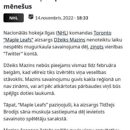
mēnešus
NHL
14.novembris, 2022 -
18:33
Nacionālās hokeja līgas (
NHL
) komandas
Toronto
“Maple Leafs”
aizsargs
Džeiks Mazins
nenoteiktu laiku
nespēlēs mugurkaula savainojuma dēļ,
ziņots
vienības
“Twitter” kontā.
Džeiks Mazins nebūs pieejams vismaz līdz februāra
beigām, kad vēlreiz tiks izvērtēts viņa veselības
stāvoklis. Mazins savainojumu guvis kakla reģionā un
nav zināms, vai arī pēc atkārtotas pārbaudes viņš būs
spējīgs doties laukumā.
Tāpat, “Maple Leafs” paziņojuši, ka aizsargs Tīdžejs
Brodijs sāna muskuļa sastiepuma dēļ ievietots
savainoto spēlētāju sarakstā.