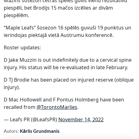
Mazins šosezon četrās spēlēs guvis vienu rezultatīvu
piespēli, bet Brodijs 15 mačos izcēlies ar divām
piespēlēm.
“Maple Leafs” šosezon 16 spēlēs guvuši 19 punktus un
ierindojas piektajā vietā Austrumu konferencē.
Roster updates:
D Jake Muzzin is out indefinitely due to a cervical spine
injury. His status will be re-evaluated in late February.
D TJ Brodie has been placed on injured reserve (oblique
injury).
D Mac Hollowell and F Pontus Holmberg have been
recalled from
@TorontoMarlies
.
— Leafs PR (@LeafsPR)
November 14, 2022
Autors:
Kārlis Grundmanis