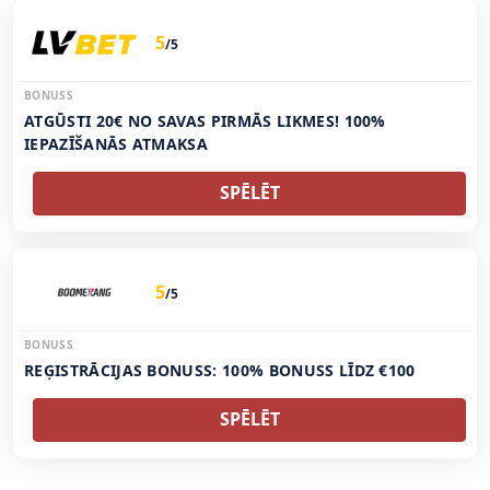
5
/5
BONUSS
ATGŪSTI 20€ NO SAVAS PIRMĀS LIKMES! 100%
IEPAZĪŠANĀS ATMAKSA
SPĒLĒT
5
/5
BONUSS
REĢISTRĀCIJAS BONUSS: 100% BONUSS LĪDZ €100
SPĒLĒT