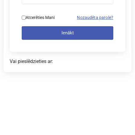
Atcerēties Mani
Nozaudēta parole?
Ienākt
Vai pieslēdzieties ar: