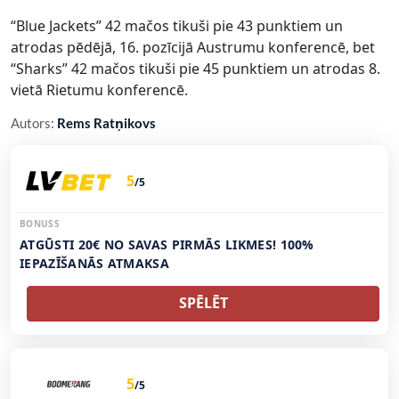
“Blue Jackets” 42 mačos tikuši pie 43 punktiem un
atrodas pēdējā, 16. pozīcijā Austrumu konferencē, bet
“Sharks” 42 mačos tikuši pie 45 punktiem un atrodas 8.
vietā Rietumu konferencē.
Autors:
Rems Ratņikovs
5
/5
BONUSS
ATGŪSTI 20€ NO SAVAS PIRMĀS LIKMES! 100%
IEPAZĪŠANĀS ATMAKSA
SPĒLĒT
5
/5