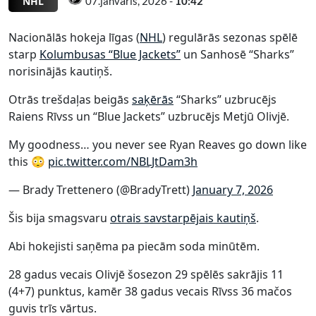
NHL
07.janvāris, 2026 -
10:42
Nacionālās hokeja līgas (
NHL
) regulārās sezonas spēlē
starp
Kolumbusas “Blue Jackets”
un Sanhosē “Sharks”
norisinājās kautiņš.
Otrās trešdaļas beigās
saķērās
“Sharks” uzbrucējs
Raiens Rīvss un “Blue Jackets” uzbrucējs Metjū Olivjē.
My goodness… you never see Ryan Reaves go down like
this 😳
pic.twitter.com/NBLJtDam3h
— Brady Trettenero (@BradyTrett)
January 7, 2026
Šis bija smagsvaru
otrais savstarpējais kautiņš
.
Abi hokejisti saņēma pa piecām soda minūtēm.
28 gadus vecais Olivjē šosezon 29 spēlēs sakrājis 11
(4+7) punktus, kamēr 38 gadus vecais Rīvss 36 mačos
guvis trīs vārtus.