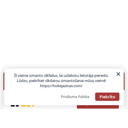
Šī vietne izmanto sīkfailus, lai uzlabotu lietotāja pieredzi.
BUKMEIKERU BONUSI
Lūdzu, piekrītiet sīkdatņu izmantošanai mūsu vietnē
https://hokejazinas.com/
Piekrītu
Privātuma Politika
SAŅEMT BONUSU
ATGŪSTI 20€ NO SAVAS PIRMĀS LIKMES! 100% IEPAZĪŠANĀS
ATMAKSA