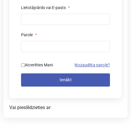
Lietotājvārds vai E-pasts
*
Parole
*
Atcerēties Mani
Nozaudēta parole?
Ienākt
Vai pieslēdzieties ar: