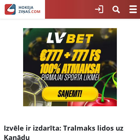
Izvēle ir izdarīta: Tralmaks lidos uz
Kanādu