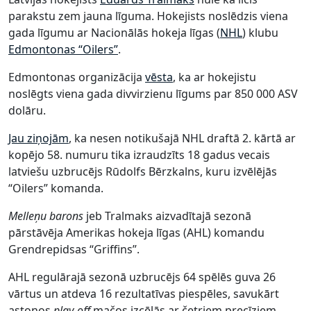
parakstu zem jauna līguma. Hokejists noslēdzis viena
gada līgumu ar Nacionālās hokeja līgas (
NHL
) klubu
Edmontonas “Oilers”
.
Edmontonas organizācija
vēsta
, ka ar hokejistu
noslēgts viena gada divvirzienu līgums par 850 000 ASV
dolāru.
Jau ziņojām
, ka nesen notikušajā NHL draftā 2. kārtā ar
kopējo 58. numuru tika izraudzīts 18 gadus vecais
latviešu uzbrucējs Rūdolfs Bērzkalns, kuru izvēlējās
“Oilers” komanda.
Melleņu barons
jeb Tralmaks aizvadītajā sezonā
pārstāvēja Amerikas hokeja līgas (AHL) komandu
Grendrepidsas “Griffins”.
AHL regulārajā sezonā uzbrucējs 64 spēlēs guva 26
vārtus un atdeva 16 rezultatīvas piespēles, savukārt
astoņos
play-off
mačos izcēlās ar četriem precīziem