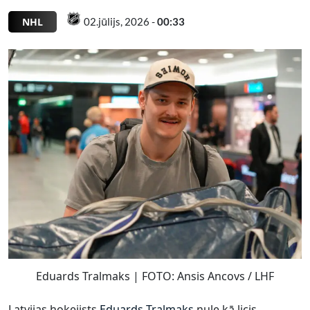
NHL
02.jūlijs, 2026 -
00:33
Eduards Tralmaks | FOTO: Ansis Ancovs / LHF
Latvijas hokejists
Eduards Tralmaks
nule kā licis