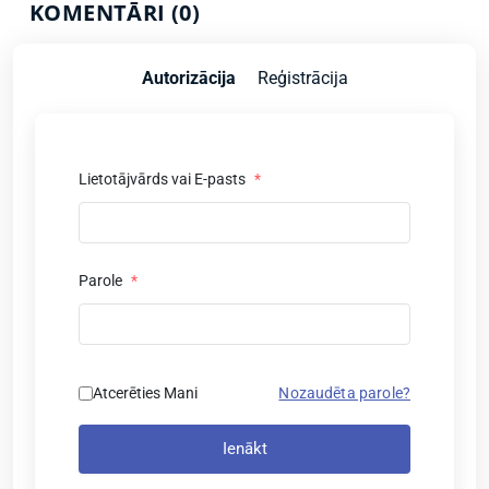
KOMENTĀRI (0)
Autorizācija
Reģistrācija
Lietotājvārds vai E-pasts
*
Parole
*
Atcerēties Mani
Nozaudēta parole?
Ienākt