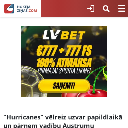
“Hurricanes” vēlreiz uzvar papildlaikā
un pārņem vadību Austrumu