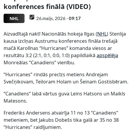
konferences finālā (VIDEO)
NHL
26.maijs, 2026 -
09:17
Aizvadītajā naktī Nacionālās hokeja līgas (
NHL
) Stenlija
kausa izcīņas Austrumu konferences fināla trešajā
mačā Karolīnas “Hurricanes” komanda viesos ar
rezultātu 3:2 (2:1, 0:1, 0:0, 1:0) papildlaikā
apspēlēja
Monreālas “Canadiens” vienību.
“Hurricanes” rindās precīzs metiens Andrejam
Svečņikovam, Teiloram Holam un Šeinam Gostisbēram.
“Canadiens” labā vārtus guva Leins Hatsons un Maikls
Matesons.
Frederiks Andersens atvairīja 11 no 13 “Canadiens”
metieniem, bet Jakubs Dobešs tika galā ar 35 no 38
“Hurricanes” raidījumiem.