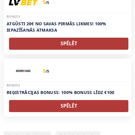
5
/5
BONUSS
ATGŪSTI 20€ NO SAVAS PIRMĀS LIKMES! 100%
IEPAZĪŠANĀS ATMAKSA
SPĒLĒT
5
/5
BONUSS
REĢISTRĀCIJAS BONUSS: 100% BONUSS LĪDZ €100
SPĒLĒT