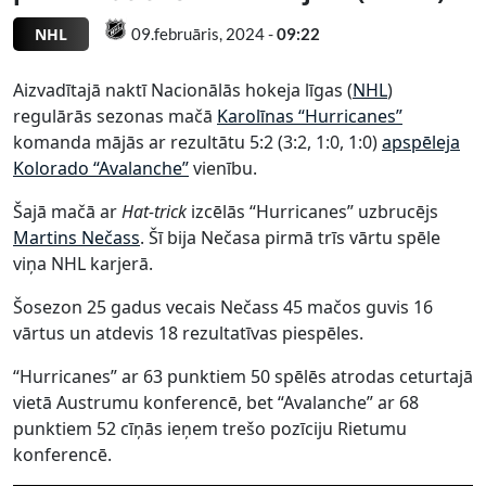
NHL
09.februāris, 2024 -
09:22
Aizvadītajā naktī Nacionālās hokeja līgas (
NHL
)
regulārās sezonas mačā
Karolīnas “Hurricanes”
komanda mājās ar rezultātu 5:2 (3:2, 1:0, 1:0)
apspēleja
Kolorado “Avalanche”
vienību.
Šajā mačā ar
Hat-trick
izcēlās “Hurricanes” uzbrucējs
Martins Nečass
. Šī bija Nečasa pirmā trīs vārtu spēle
viņa NHL karjerā.
Šosezon 25 gadus vecais Nečass 45 mačos guvis 16
vārtus un atdevis 18 rezultatīvas piespēles.
“Hurricanes” ar 63 punktiem 50 spēlēs atrodas ceturtajā
vietā Austrumu konferencē, bet “Avalanche” ar 68
punktiem 52 cīņās ieņem trešo pozīciju Rietumu
konferencē.