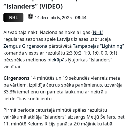
“Islanders” (VIDEO)
NHL
14.decembris, 2025 -
08:44
Aizvadītajā naktī Nacionālās hokeja līgas (
NHL
)
regulārās sezonas spēlē Latvijas izlases uzbrucēja
Zemgus Girgensona
pārstāvētā
Tampabejas “Lightning”
komanda viesos ar rezultātu 2:3 (0:2, 1:0, 1:0, 0:0, 0:1)
pēcspēles metienos
piekāpās
Ņujorkas “Islanders”
vienībai.
Girgensons
14 minūtēs un 19 sekundēs vienreiz meta
pa vārtiem, izpildīja četrus spēka paņēmienus, uzvarēja
33,3% iemetienu un pameta laukumu ar neitrālu
lietderības koeficientu.
Pirmā perioda ceturtajā minūtē spēles rezultātu
vairākumā atklāja “Islanders” aizsargs Metjū Šeifers, bet
11. minūtē Kelums Ričijs panāca 2:0 mājinieku labā.