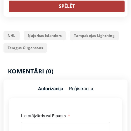
SPĒLĒT
NHL
Ņujorkas Islanders
Tampabejas Lightning
Zemgus Girgensons
KOMENTĀRI (0)
Autorizācija
Reģistrācija
Lietotājvārds vai E-pasts
*