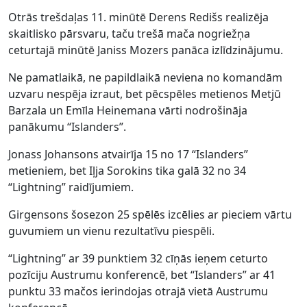
Otrās trešdaļas 11. minūtē Derens Redišs realizēja
skaitlisko pārsvaru, taču trešā mača nogriežņa
ceturtajā minūtē Janiss Mozers panāca izlīdzinājumu.
Ne pamatlaikā, ne papildlaikā neviena no komandām
uzvaru nespēja izraut, bet pēcspēles metienos Metjū
Barzala un Emīla Heinemana vārti nodrošināja
panākumu “Islanders”.
Jonass Johansons atvairīja 15 no 17 “Islanders”
metieniem, bet Iļja Sorokins tika galā 32 no 34
“Lightning” raidījumiem.
Girgensons šosezon 25 spēlēs izcēlies ar pieciem vārtu
guvumiem un vienu rezultatīvu piespēli.
“Lightning” ar 39 punktiem 32 cīņās ieņem ceturto
pozīciju Austrumu konferencē, bet “Islanders” ar 41
punktu 33 mačos ierindojas otrajā vietā Austrumu