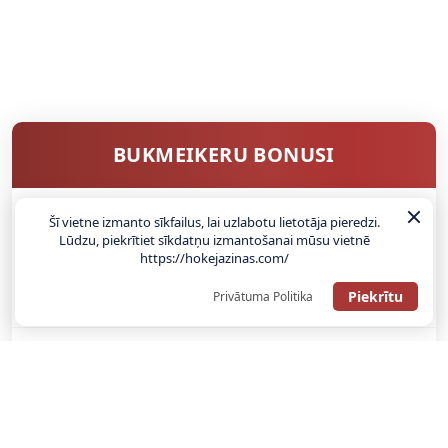
BUKMEIKERU BONUSI
Šī vietne izmanto sīkfailus, lai uzlabotu lietotāja pieredzi.
SAŅEMT BONUSU
Lūdzu, piekrītiet sīkdatņu izmantošanai mūsu vietnē
https://hokejazinas.com/
ATGŪSTI 20€ NO SAVAS PIRMĀS LIKMES! 100% IEPAZĪŠANĀS
Piekrītu
Privātuma Politika
ATMAKSA
SAŅEMT BONUSU
REĢISTRĀCIJAS BONUSS: 100% BONUSS LĪDZ €500