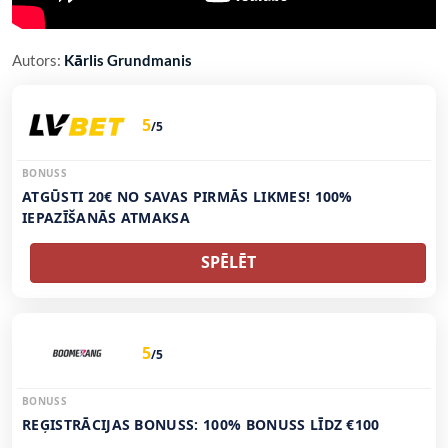
Autors:
Kārlis Grundmanis
5
/5
BONUSS
ATGŪSTI 20€ NO SAVAS PIRMĀS LIKMES! 100%
IEPAZĪŠANĀS ATMAKSA
SPĒLĒT
5
/5
BONUSS
REĢISTRĀCIJAS BONUSS: 100% BONUSS LĪDZ €100