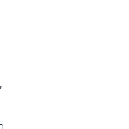
z
:
r