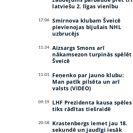
latviešu 2. līgas vienību
Smirnova klubam Šveicē
17:06
pievienojas bijušais NHL
uzbrucējs
Aizsargs Smons arī
11:24
nākamsezon turpinās spēlēt
Šveicē
Feņenko par jauno klubu:
11:01
Man patīk pilsēta un arī
valsts (VIDEO)
LHF Prezidenta kausa spēles
09:19
tiks rādītas tiešraidē
Krastenbergs iemet jau 18.
20:58
sekundē un jaudīgi iesāk