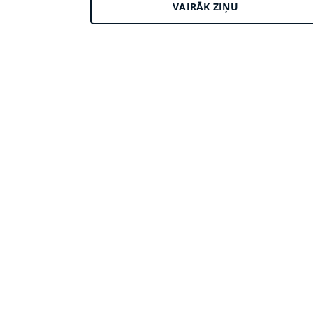
VAIRĀK ZIŅU