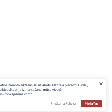
ietne izmanto sīkfailus, lai uzlabotu lietotāja pieredzi. Lūdzu,
krītiet sīkdatņu izmantošanai mūsu vietnē
ps://hokejazinas.com/
Piekrītu
Privātuma Politika