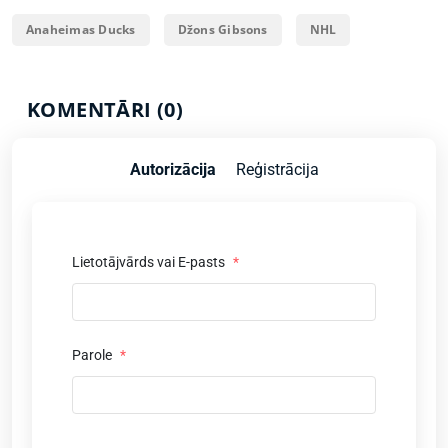
Anaheimas Ducks
Džons Gibsons
NHL
KOMENTĀRI (0)
Autorizācija
Reģistrācija
Lietotājvārds vai E-pasts
*
Parole
*