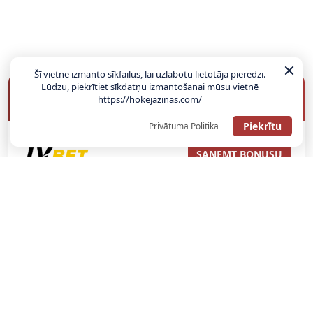
Šī vietne izmanto sīkfailus, lai uzlabotu lietotāja pieredzi.
Lūdzu, piekrītiet sīkdatņu izmantošanai mūsu vietnē
BUKMEIKERU BONUSI
https://hokejazinas.com/
Piekrītu
Privātuma Politika
SAŅEMT BONUSU
ATGŪSTI 20€ NO SAVAS PIRMĀS LIKMES! 100% IEPAZĪŠANĀS
ATMAKSA
SAŅEMT BONUSU
REĢISTRĀCIJAS BONUSS: 100% BONUSS LĪDZ €500