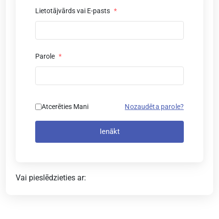
Lietotājvārds vai E-pasts
*
Parole
*
Atcerēties Mani
Nozaudēta parole?
Ienākt
Vai pieslēdzieties ar: