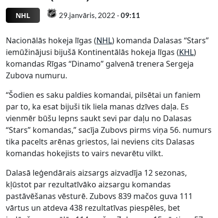
NHL
29.janvāris, 2022 -
09:11
Nacionālās hokeja līgas (
NHL
) komanda Dalasas “Stars”
iemūžinājusi bijušā Kontinentālās hokeja līgas (
KHL
)
komandas Rīgas “Dinamo” galvenā trenera Sergeja
Zubova numuru.
“Šodien es saku paldies komandai, pilsētai un faniem
par to, ka esat bijuši tik liela manas dzīves daļa. Es
vienmēr būšu lepns saukt sevi par daļu no Dalasas
“Stars” komandas,” sacīja Zubovs pirms viņa 56. numurs
tika pacelts arēnas griestos, lai neviens cits Dalasas
komandas hokejists to vairs nevarētu vilkt.
Dalasā leģendārais aizsargs aizvadīja 12 sezonas,
kļūstot par rezultatīvāko aizsargu komandas
pastāvēšanas vēsturē. Zubovs 839 mačos guva 111
vārtus un atdeva 438 rezultatīvas piespēles, bet