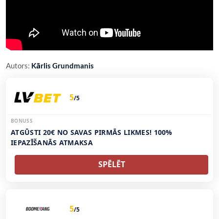
Autors:
Kārlis Grundmanis
5
/5
BONUSS
ATGŪSTI 20€ NO SAVAS PIRMĀS LIKMES! 100%
IEPAZĪŠANĀS ATMAKSA
SPĒLĒT
5
/5