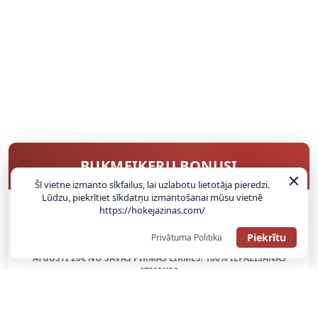
BUKMEIKERU BONUSI
Šī vietne izmanto sīkfailus, lai uzlabotu lietotāja pieredzi.
Lūdzu, piekrītiet sīkdatņu izmantošanai mūsu vietnē
https://hokejazinas.com/
SAŅEMT BONUSU
Piekrītu
Privātuma Politika
ATGŪSTI 20€ NO SAVAS PIRMĀS LIKMES! 100% IEPAZĪŠANĀS
ATMAKSA
SAŅEMT BONUSU