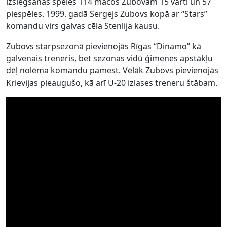
izslēgšanas spēlēs 114 mačos Zubovam 15 vārti un 57
piespēles. 1999. gadā Sergejs Zubovs kopā ar “Stars”
komandu virs galvas cēla Stenlija kausu.
Zubovs starpsezonā pievienojās Rīgas “Dinamo” kā
galvenais treneris, bet sezonas vidū ģimenes apstākļu
dēļ nolēma komandu pamest. Vēlāk Zubovs pievienojās
Krievijas pieaugušo, kā arī U-20 izlases treneru štābam.