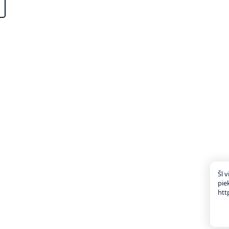
Šī v
pie
htt