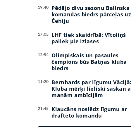
Pēdējo divu sezonu Balinska
19:40
komandas biedrs pārceļas u
Čehiju
LHF tiek skaidrībā: Vītoliņš
17:05
paliek pie izlases
Olimpiskais un pasaules
12:54
čempions būs Batņas kluba
biedrs
Bernhards par līgumu Vācijā
11:20
Kluba mērķi lieliski saskan a
manām ambīcijām
Klaucāns noslēdz līgumu ar
21:45
draftēto komandu