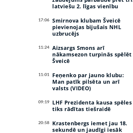
latviešu 2. līgas vienību
Smirnova klubam Šveicē
17:06
pievienojas bijušais NHL
uzbrucējs
Aizsargs Smons arī
11:24
nākamsezon turpinās spēlēt
Šveicē
Feņenko par jauno klubu:
11:01
Man patīk pilsēta un arī
valsts (VIDEO)
LHF Prezidenta kausa spēles
09:19
tiks rādītas tiešraidē
Krastenbergs iemet jau 18.
20:58
sekundē un jaudīgi iesāk