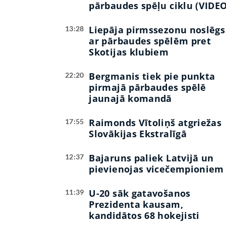
pārbaudes spēļu ciklu (VIDEO
Liepāja pirmssezonu noslēgs
13:28
ar pārbaudes spēlēm pret
Skotijas klubiem
Bergmanis tiek pie punkta
22:20
pirmajā pārbaudes spēlē
jaunajā komandā
Raimonds Vītoliņš atgriežas
17:55
Slovākijas Ekstralīgā
Bajaruns paliek Latvijā un
12:37
pievienojas vicečempioniem
U-20 sāk gatavošanos
11:39
Prezidenta kausam,
kandidātos 68 hokejisti