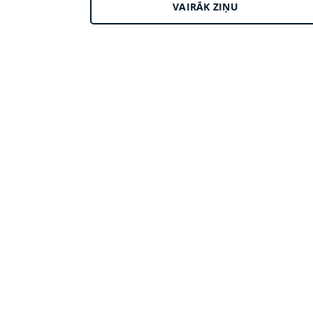
VAIRĀK ZIŅU