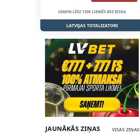
SAŅEM LĪDZ 130€ LIKMĒS BEZ RISKA
LATVIJAS TOTALIZATORI
JAUNĀKĀS ZIŅAS
VISAS ZIŅAS