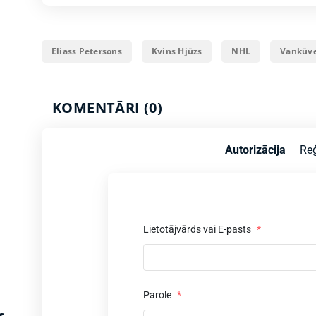
Eliass Petersons
Kvins Hjūzs
NHL
Vankūve
KOMENTĀRI (0)
Autorizācija
Reģ
Lietotājvārds vai E-pasts
*
Parole
*
s