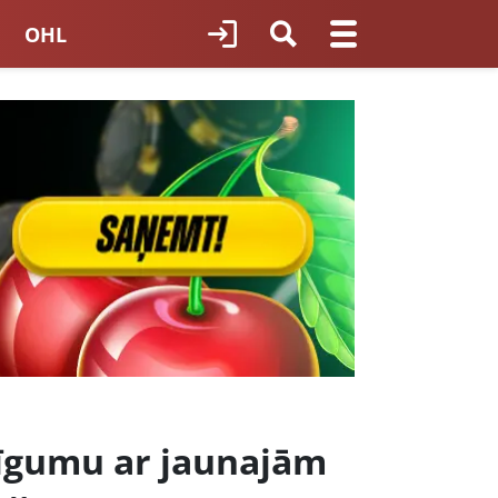
OHL
TNES HOKEJS
ORI LATVIJĀ
līgumu ar jaunajām