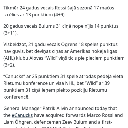
Tikmēr 24 gadus vecais Rossi šajā sezonā 17 mačos
izcēlies ar 13 punktiem (4+9).
20 gadus vecais Buiums 31 cīņā nopelnījis 14 punktus
(3+11).
Visbeidzot, 21 gadu vecais Ogrens 18 spēlēs punktus
nav guvis, bet deviņās cīņās ar Amerikas hokeja līgas
(AHL) klubu Aiovas “Wild” viņš ticis pie pieciem punktiem
(3+2).
“Canucks” ar 25 punktiem 31 spēlē atrodas pēdējā vietā
Rietumu konferencē un visā NHL, bet “Wild” ar 39
punktiem 31 cīņā ieņem piekto pozīciju Rietumu
konferencē.
General Manager Patrik Allvin announced today that
the
#Canucks
have acquired forwards Marco Rossi and
Liam Öhgren, defenceman Zeev Buium and a first-