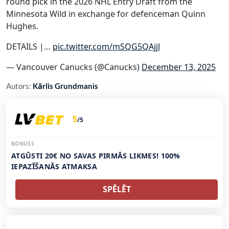
round pick in the 2026 NHL Entry Draft from the
Minnesota Wild in exchange for defenceman Quinn
Hughes.
DETAILS |…
pic.twitter.com/mSQG5QAjjl
— Vancouver Canucks (@Canucks)
December 13, 2025
Autors:
Kārlis Grundmanis
5
/5
BONUSS
ATGŪSTI 20€ NO SAVAS PIRMĀS LIKMES! 100%
IEPAZĪŠANĀS ATMAKSA
SPĒLĒT