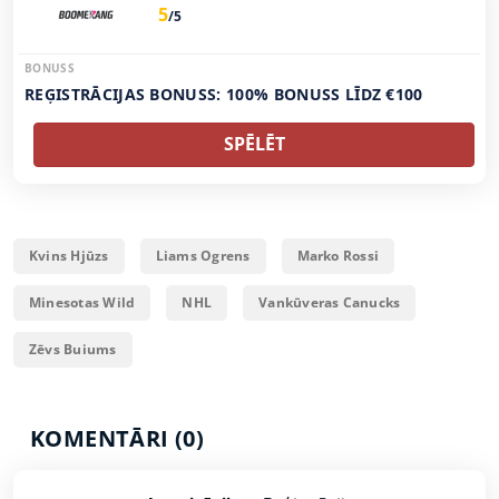
5
/5
BONUSS
REĢISTRĀCIJAS BONUSS: 100% BONUSS LĪDZ €100
SPĒLĒT
Kvins Hjūzs
Liams Ogrens
Marko Rossi
Minesotas Wild
NHL
Vankūveras Canucks
Zēvs Buiums
KOMENTĀRI (0)