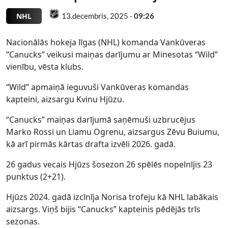
NHL
13.decembris, 2025 -
09:26
Nacionālās hokeja līgas (NHL) komanda Vankūveras
“Canucks” veikusi maiņas darījumu ar Minesotas “Wild”
vienību, vēsta klubs.
“Wild” apmaiņā ieguvuši Vankūveras komandas
kapteini, aizsargu Kvinu Hjūzu.
“Canucks” maiņas darījumā saņēmuši uzbrucējus
Marko Rossi un Liamu Ogrenu, aizsargus Zēvu Buiumu,
kā arī pirmās kārtas drafta izvēli 2026. gadā.
26 gadus vecais Hjūzs šosezon 26 spēlēs nopelnījis 23
punktus (2+21).
Hjūzs 2024. gadā izcīnīja Norisa trofeju kā NHL labākais
aizsargs. Viņš bijis “Canucks” kapteinis pēdējās trīs
sezonas.