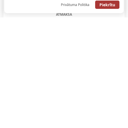
Piekrītu
Privātuma Politika
ATGŪSTI 20€ NO SAVAS PIRMĀS LIKMES! 100% IEPAZĪŠANĀS
ATMAKSA
SAŅEMT BONUSU
REĢISTRĀCIJAS BONUSS: 100% BONUSS LĪDZ €500
SAŅEMT BONUSU
Bonuss 100% līdz €100
SAŅEMT BONUSU
SAŅEM LĪDZ 130€ LIKMĒS BEZ RISKA
LATVIJAS TOTALIZATORI