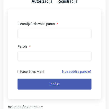
Autorizācija
Reģistrācija
Lietotājvārds vai E-pasts
*
Parole
*
Atcerēties Mani
Nozaudēta parole?
Ienākt
Vai pieslēdzieties ar: