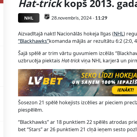
Hat-trick
kopš 2013. gad
NHL
28.novembris, 2024 -
11:29
Aizvadītajā naktī Nacionālās hokeja līgas (
NHL
) reg
“Blackhawks”
komanda mājās ar rezultātu 6:2 (2:0, 4
Šajā spēlē ar trim vārtu guvumiem izcēlās “Blackh
uzbrucēja piektais
Hat-trick
viņa NHL karjerā un pir
Šosezon 21 spēlē hokejists izcēlies ar pieciem pre
piespēlēm.
“Blackhawks” ar 18 punktiem 22 spēlēs atrodas prie
bet “Stars” ar 26 punktiem 21 cīņā ieņem sesto poz