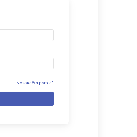
Nozaudēta parole?