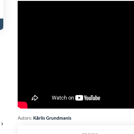
Autors:
Kārlis Grundmanis