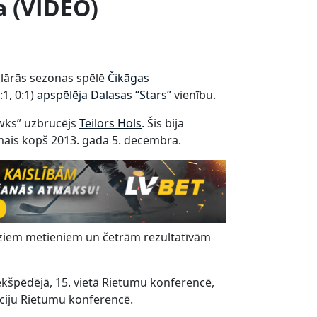
a (VIDEO)
ulārās sezonas spēlē
Čikāgas
:1, 0:1)
apspēlēja
Dalasas “Stars”
vienību.
awks” uzbrucējs
Teilors Hols
. Šis bija
mais kopš 2013. gada 5. decembra.
cīziem metieniem un četrām rezultatīvām
kšpēdējā, 15. vietā Rietumu konferencē,
īciju Rietumu konferencē.