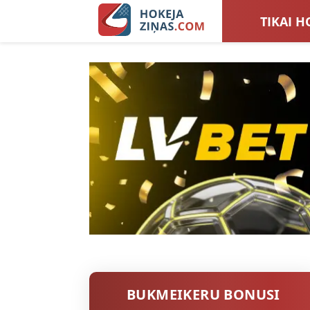
TIKAI H
LATVIJA
SIEVIEŠ
TOTALI
BUKMEIKERU BONUSI