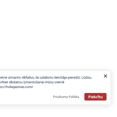
ietne izmanto sīkfailus, lai uzlabotu lietotāja pieredzi. Lūdzu,
krītiet sīkdatņu izmantošanai mūsu vietnē
ps://hokejazinas.com/
Piekrītu
Privātuma Politika