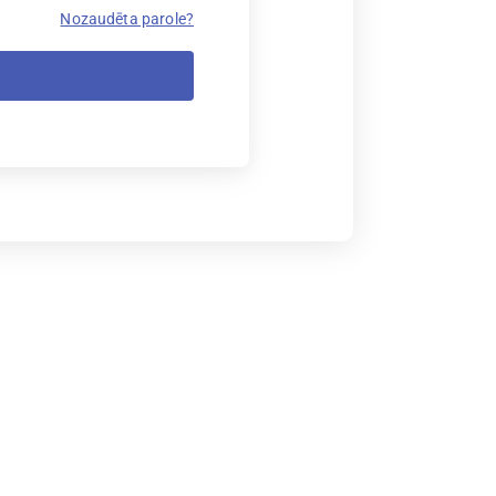
Nozaudēta parole?