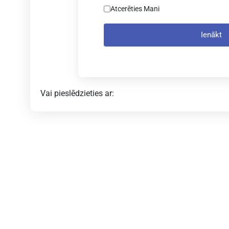
Atcerēties Mani
Ienākt
Vai pieslēdzieties ar:
z