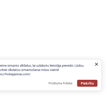
ietne izmanto sīkfailus, lai uzlabotu lietotāja pieredzi. Lūdzu,
krītiet sīkdatņu izmantošanai mūsu vietnē
ps://hokejazinas.com/
Piekrītu
Privātuma Politika