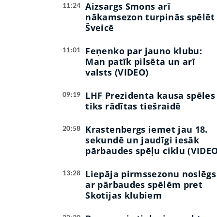
Aizsargs Smons arī
11:24
nākamsezon turpinās spēlēt
Šveicē
Feņenko par jauno klubu:
11:01
Man patīk pilsēta un arī
valsts (VIDEO)
LHF Prezidenta kausa spēles
09:19
tiks rādītas tiešraidē
Krastenbergs iemet jau 18.
20:58
sekundē un jaudīgi iesāk
pārbaudes spēļu ciklu (VIDEO
Liepāja pirmssezonu noslēgs
13:28
ar pārbaudes spēlēm pret
Skotijas klubiem