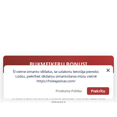
BUKMEIKERU BONUSI
Šī vietne izmanto sīkfailus, lai uzlabotu lietotāja pieredzi.
Lūdzu, piekrītiet sīkdatņu izmantošanai mūsu vietnē
https://hokejazinas.com/
SAŅEMT BONUSU
Piekrītu
Privātuma Politika
ATGŪSTI 20€ NO SAVAS PIRMĀS LIKMES! 100% IEPAZĪŠANĀS
ATMAKSA