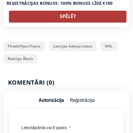
REĢISTRĀCIJAS BONUSS: 100% BONUSS LĪDZ €100
SPĒLĒT
Filadelfijas Flyers
Latvijas hokeja izlase
NHL
Rodrigo Ābols
KOMENTĀRI (0)
Autorizācija
Reģistrācija
Lietotājvārds vai E-pasts
*