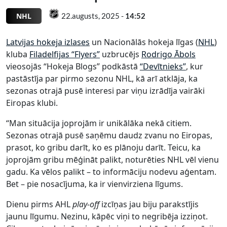
NHL
22.augusts, 2025 -
14:52
Latvijas hokeja izlases
un Nacionālās hokeja līgas (
NHL
)
kluba
Filadelfijas “Flyers”
uzbrucējs
Rodrigo Ābols
vieosojās “Hokeja Blogs” podkāstā
“Devītnieks”
, kur
pastāstīja par pirmo sezonu NHL, kā arī atklāja, ka
sezonas otrajā pusē interesi par viņu izrādīja vairāki
Eiropas klubi.
“Man situācija joprojām ir unikālāka nekā citiem.
Sezonas otrajā pusē saņēmu daudz zvanu no Eiropas,
prasot, ko gribu darīt, ko es plānoju darīt. Teicu, ka
joprojām gribu mēģināt palikt, noturēties NHL vēl vienu
gadu. Ka vēlos palikt – to informāciju nodevu aģentam.
Bet – pie nosacījuma, ka ir vienvirziena līgums.
Dienu pirms AHL
play-off
izcīņas jau biju parakstījis
jaunu līgumu. Nezinu, kāpēc viņi to negribēja izziņot.