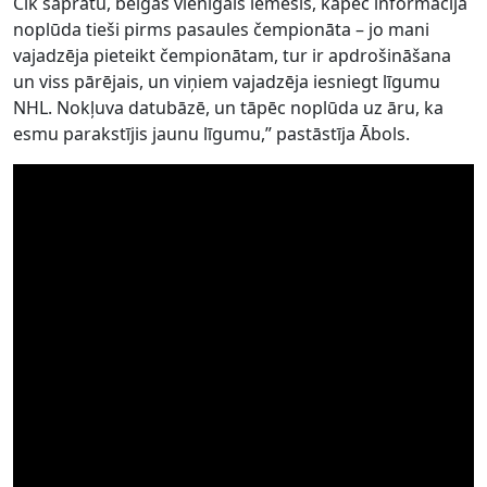
Cik sapratu, beigās vienīgais iemesls, kāpēc informācija
noplūda tieši pirms pasaules čempionāta – jo mani
vajadzēja pieteikt čempionātam, tur ir apdrošināšana
un viss pārējais, un viņiem vajadzēja iesniegt līgumu
NHL. Nokļuva datubāzē, un tāpēc noplūda uz āru, ka
esmu parakstījis jaunu līgumu,” pastāstīja Ābols.