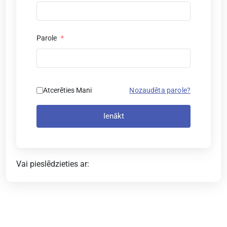
Parole
*
Atcerēties Mani
Nozaudēta parole?
Ienākt
Vai pieslēdzieties ar: