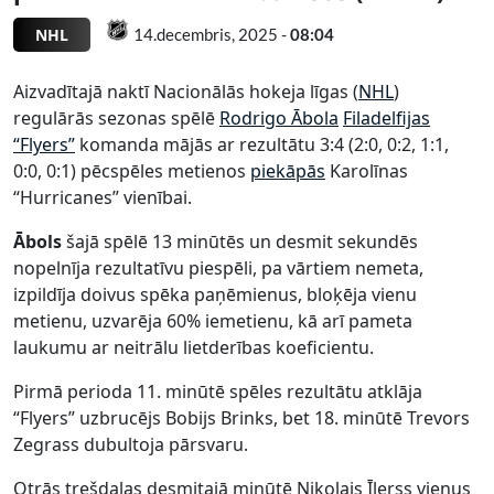
NHL
14.decembris, 2025 -
08:04
Aizvadītajā naktī Nacionālās hokeja līgas (
NHL
)
regulārās sezonas spēlē
Rodrigo Ābola
Filadelfijas
“Flyers”
komanda mājās ar rezultātu 3:4 (2:0, 0:2, 1:1,
0:0, 0:1) pēcspēles metienos
piekāpās
Karolīnas
“Hurricanes” vienībai.
Ābols
šajā spēlē 13 minūtēs un desmit sekundēs
nopelnīja rezultatīvu piespēli, pa vārtiem nemeta,
izpildīja doivus spēka paņēmienus, bloķēja vienu
metienu, uzvarēja 60% iemetienu, kā arī pameta
laukumu ar neitrālu lietderības koeficientu.
Pirmā perioda 11. minūtē spēles rezultātu atklāja
“Flyers” uzbrucējs Bobijs Brinks, bet 18. minūtē Trevors
Zegrass dubultoja pārsvaru.
Otrās trešdaļas desmitajā minūtē Nikolajs Īlerss vienus