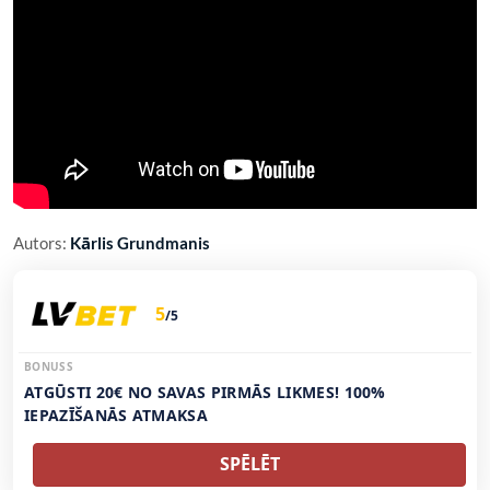
Autors:
Kārlis Grundmanis
5
/5
BONUSS
ATGŪSTI 20€ NO SAVAS PIRMĀS LIKMES! 100%
IEPAZĪŠANĀS ATMAKSA
SPĒLĒT