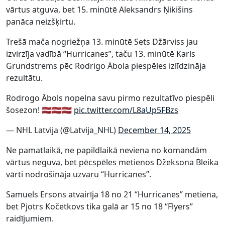
vārtus atguva, bet 15. minūtē Aleksandrs Ņikišins
panāca neizšķirtu.
Trešā mača nogriežņa 13. minūtē Sets Džārviss jau
izvirzīja vadībā “Hurricanes”, taču 13. minūtē Karls
Grundstrems pēc Rodrigo Ābola piespēles izlīdzināja
rezultātu.
Rodrogo Ābols nopelna savu pirmo rezultatīvo piespēli
šosezon! 🇱🇻🇱🇻🇱🇻
pic.twitter.com/L8aUp5FBzs
— NHL Latvija (@Latvija_NHL)
December 14, 2025
Ne pamatlaikā, ne papildlaikā neviena no komandām
vārtus neguva, bet pēcspēles metienos Džeksona Bleika
vārti nodrošināja uzvaru “Hurricanes”.
Samuels Ersons atvairīja 18 no 21 “Hurricanes” metiena,
bet Pjotrs Kočetkovs tika galā ar 15 no 18 “Flyers”
raidījumiem.