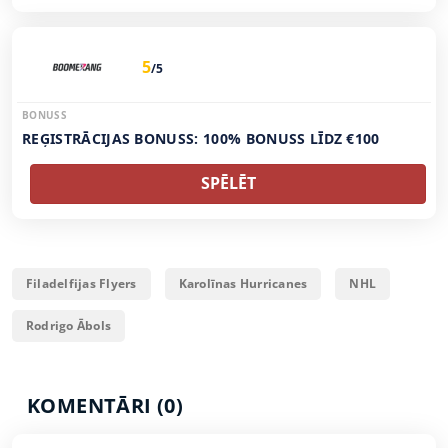
5
/5
BONUSS
REĢISTRĀCIJAS BONUSS: 100% BONUSS LĪDZ €100
SPĒLĒT
Filadelfijas Flyers
Karolīnas Hurricanes
NHL
Rodrigo Ābols
KOMENTĀRI (0)