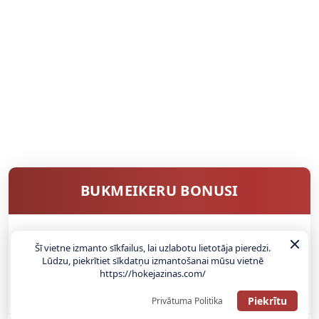
BUKMEIKERU BONUSI
Šī vietne izmanto sīkfailus, lai uzlabotu lietotāja pieredzi.
SAŅEMT BONUSU
Lūdzu, piekrītiet sīkdatņu izmantošanai mūsu vietnē
https://hokejazinas.com/
ATGŪSTI 20€ NO SAVAS PIRMĀS LIKMES! 100% IEPAZĪŠANĀS
ATMAKSA
Piekrītu
Privātuma Politika