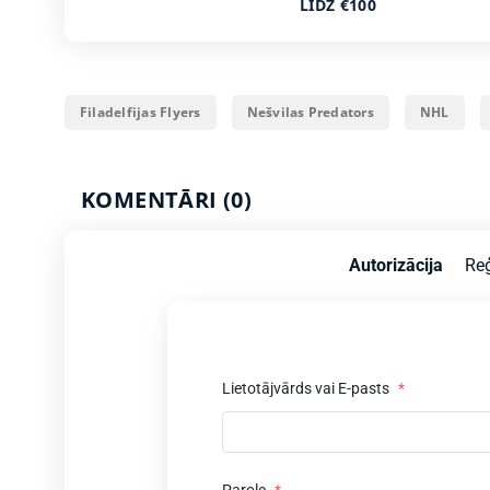
LĪDZ €100
Filadelfijas Flyers
Nešvilas Predators
NHL
KOMENTĀRI (0)
Autorizācija
Reģ
Lietotājvārds vai E-pasts
*
z
Parole
*