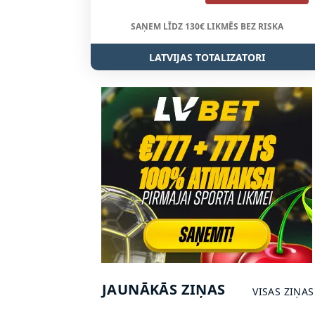
SAŅEM LĪDZ 130€ LIKMĒS BEZ RISKA
LATVIJAS TOTALIZATORI
JAUNĀKĀS ZIŅAS
VISAS ZIŅAS