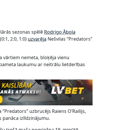
ulārās sezonas spēlē
Rodrigo Ābola
0:1, 2:0, 1:0)
uzvarēja
Nešvilas “Predators”
a vārtiem nemeta, bloķēja vienu
 pameta laukumu ar neitrālu lietderības
 “Predators” uzbrucējs Raiens O’Railijs,
s panāca izlīdzinājumu.
 taču trešā mača nogriežņa 19. minūtē