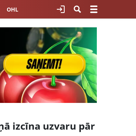
OHL
TNES HOKEJS
ORI LATVIJĀ
īņā izcīna uzvaru pār