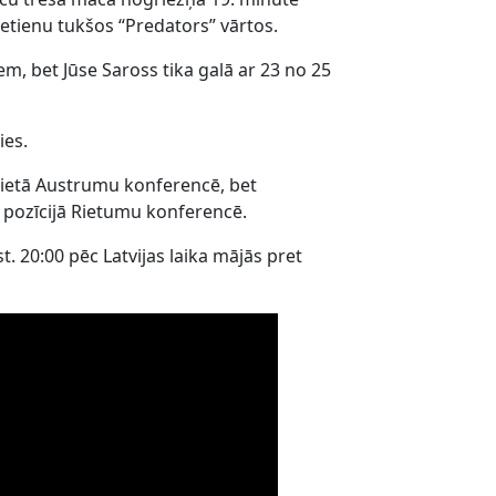
metienu tukšos “Predators” vārtos.
m, bet Jūse Saross tika galā ar 23 no 25
ies.
 vietā Austrumu konferencē, bet
 pozīcijā Rietumu konferencē.
t. 20:00 pēc Latvijas laika mājās pret