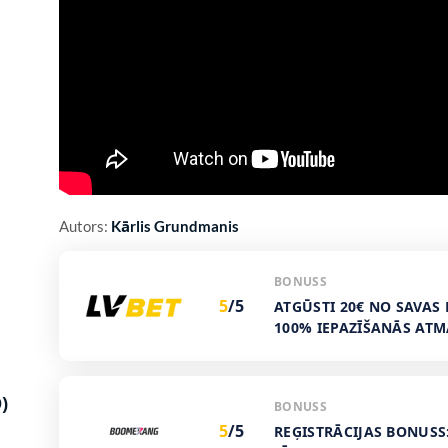
Autors:
Kārlis Grundmanis
BONUSS
5
/5
ATGŪSTI 20€ NO SAVAS 
100% IEPAZĪŠANĀS AT
)
BONUSS
5
/5
REĢISTRĀCIJAS BONUSS