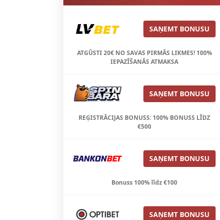
SAŅEMT BONUSU
ATGŪSTI 20€ NO SAVAS PIRMĀS LIKMES! 100%
IEPAZĪŠANĀS ATMAKSA
SAŅEMT BONUSU
REĢISTRĀCIJAS BONUSS: 100% BONUSS LĪDZ
€500
SAŅEMT BONUSU
Bonuss 100% līdz €100
SAŅEMT BONUSU