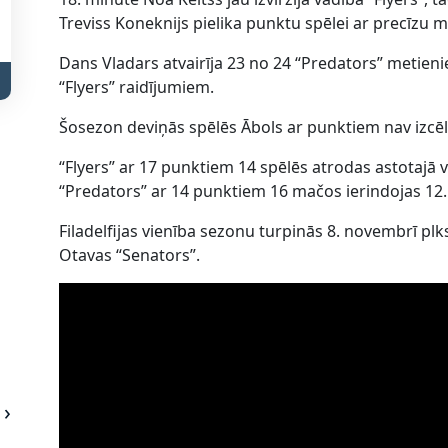
Treviss Koneknijs pielika punktu spēlei ar precīzu 
Dans Vladars atvairīja 23 no 24 “Predators” metienie
“Flyers” raidījumiem.
Šosezon deviņās spēlēs Ābols ar punktiem nav izcēl
“Flyers” ar 17 punktiem 14 spēlēs atrodas astotajā
“Predators” ar 14 punktiem 16 mačos ierindojas 12.
Filadelfijas vienība sezonu turpinās 8. novembrī plks
Otavas “Senators”.