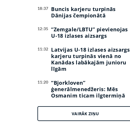
Buncis karjeru turpinās
18:37
Dānijas čempionātā
“Zemgale/LBTU” pievienojas
12:35
U-18 izlases aizsargs
Latvijas U-18 izlases aizsargs
11:32
karjeru turpinās vienā no
Kanādas labākajām junioru
līgām
“Bjorkloven”
11:20
ģenerālmenedžeris: Mēs
Osmanim ticam ilgtermiņā
VAIRĀK ZIŅU