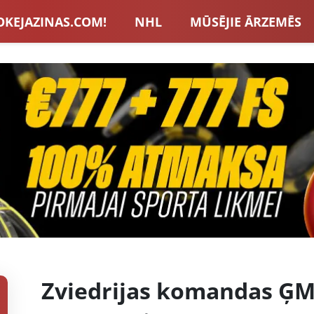
OKEJAZINAS.COM!
NHL
MŪSĒJIE ĀRZEMĒS
S IZLASE
EIROPA
LVBET BONUSI
JAUNA
U HOKEJS
BLOGI
INTERVIJAS
TOTALIZAT
ZATORU BONUSI
VISAS ZIŅAS
Zviedrijas komandas ĢM