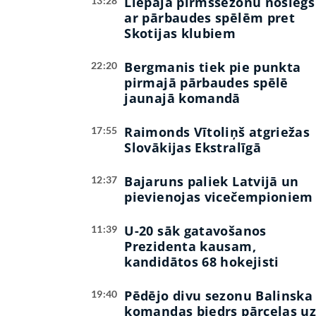
Liepāja pirmssezonu noslēgs
13:28
ar pārbaudes spēlēm pret
Skotijas klubiem
Bergmanis tiek pie punkta
22:20
pirmajā pārbaudes spēlē
jaunajā komandā
Raimonds Vītoliņš atgriežas
17:55
Slovākijas Ekstralīgā
Bajaruns paliek Latvijā un
12:37
pievienojas vicečempioniem
U-20 sāk gatavošanos
11:39
Prezidenta kausam,
kandidātos 68 hokejisti
Pēdējo divu sezonu Balinska
19:40
komandas biedrs pārceļas u