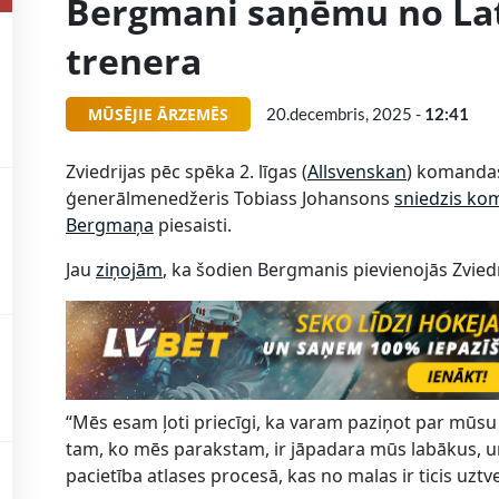
Bergmani saņēmu no Latv
trenera
MŪSĒJIE ĀRZEMĒS
20.decembris, 2025 -
12:41
Zviedrijas pēc spēka 2. līgas (
Allsvenskan
) komandas
ģenerālmenedžeris Tobiass Johansons
sniedzis ko
Bergmaņa
piesaisti.
Jau
ziņojām
, ka šodien Bergmanis pievienojās Zvied
“Mēs esam ļoti priecīgi, ka varam paziņot par mūsu j
tam, ko mēs parakstam, ir jāpadara mūs labākus, un
pacietība atlases procesā, kas no malas ir ticis uzt