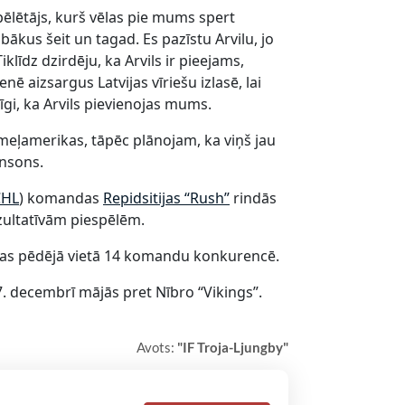
 spēlētājs, kurš vēlas pie mums spert
ākus šeit un tagad. Es pazīstu Arvilu, jo
līdz dzirdēju, ka Arvils ir pieejams,
ē aizsargus Latvijas vīriešu izlasē, lai
īgi, ka Arvils pievienojas mums.
eļamerikas, tāpēc plānojam, ka viņš jau
ansons.
CHL
) komandas
Repidsitijas “Rush”
rindās
zultatīvām piespēlēm.
ojas pēdējā vietā 14 komandu konkurencē.
 decembrī mājās pret Nībro “Vikings”.
Avots:
"IF Troja-Ljungby"