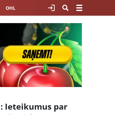
OHL
TNES HOKEJS
ORI LATVIJĀ
: Ieteikumus par