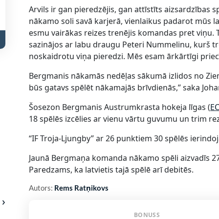
Arvils ir gan pieredzējis, gan attīstīts aizsardzības
nākamo soli savā karjerā, vienlaikus padarot mūs lab
esmu vairākas reizes trenējis komandas pret viņu. Tik
sazinājos ar labu draugu Peteri Nummelinu, kurš tren
noskaidrotu viņa pieredzi. Mēs esam ārkārtīgi priec
Bergmanis nākamās nedēļas sākumā izlidos no Ziem
būs gatavs spēlēt nākamajās brīvdienās,” saka Joh
Šosezon Bergmanis Austrumkrasta hokeja līgas (
E
18 spēlēs izcēlies ar vienu vārtu guvumu un trim re
“IF Troja-Ljungby” ar 26 punktiem 30 spēlēs ierind
Jaunā Bergmaņa komanda nākamo spēli aizvadīs 27.
Paredzams, ka latvietis tajā spēlē arī debitēs.
Autors:
Rems Ratņikovs
BONUSS