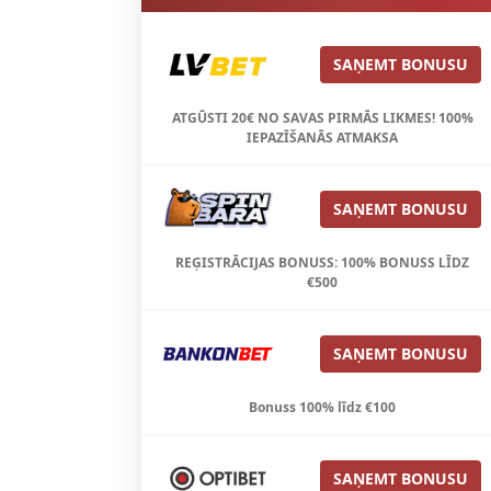
SAŅEMT BONUSU
ATGŪSTI 20€ NO SAVAS PIRMĀS LIKMES! 100%
IEPAZĪŠANĀS ATMAKSA
SAŅEMT BONUSU
REĢISTRĀCIJAS BONUSS: 100% BONUSS LĪDZ
€500
SAŅEMT BONUSU
Bonuss 100% līdz €100
SAŅEMT BONUSU