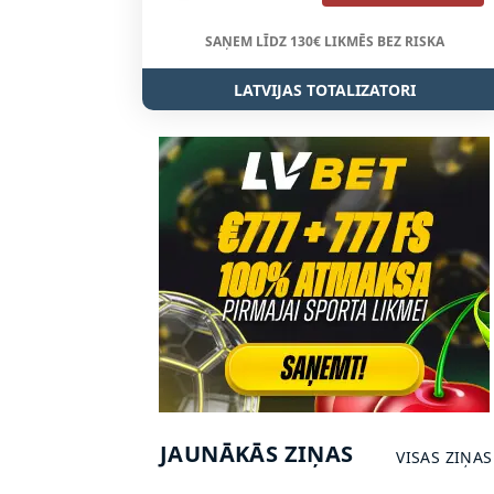
SAŅEM LĪDZ 130€ LIKMĒS BEZ RISKA
LATVIJAS TOTALIZATORI
JAUNĀKĀS ZIŅAS
VISAS ZIŅAS