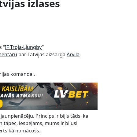
ijas izlases
 “
IF Troja-Ljungby
”
mentāru
par Latvijas aizsarga
Arvila
rijas komandai.
aunpienācēju. Princips ir bijis tāds, ka
 tāpēc, iespējams, mums ir bijusi
verts kā nomācošs.