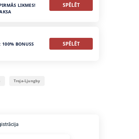
SPĒLĒT
PIRMĀS LIKMES!
MAKSA
SPĒLĒT
: 100% BONUSS
s
Troja-Ljungby
istrācija