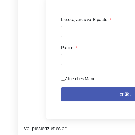
Lietotājvārds vai E-pasts
*
Parole
*
Atcerēties Mani
Ienākt
Vai pieslēdzieties ar:
z