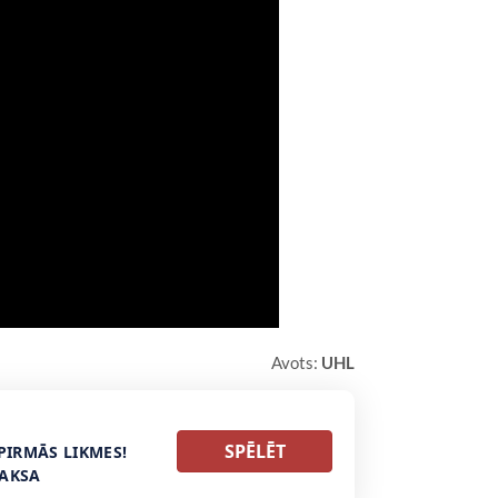
Avots:
UHL
SPĒLĒT
PIRMĀS LIKMES!
MAKSA