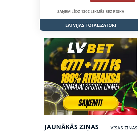
SAŅEM LĪDZ 130€ LIKMĒS BEZ RISKA
LATVIJAS TOTALIZATORI
JAUNĀKĀS ZIŅAS
VISAS ZIŅAS