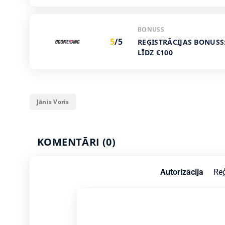
BONUSS
5
/5
REĢISTRĀCIJAS BONUSS
LĪDZ €100
Jānis Voris
KOMENTĀRI (0)
Autorizācija
Reģ