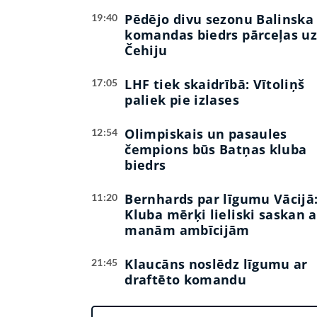
Pēdējo divu sezonu Balinska
19:40
komandas biedrs pārceļas u
Čehiju
LHF tiek skaidrībā: Vītoliņš
17:05
paliek pie izlases
Olimpiskais un pasaules
12:54
čempions būs Batņas kluba
biedrs
Bernhards par līgumu Vācijā
11:20
Kluba mērķi lieliski saskan a
manām ambīcijām
Klaucāns noslēdz līgumu ar
21:45
draftēto komandu