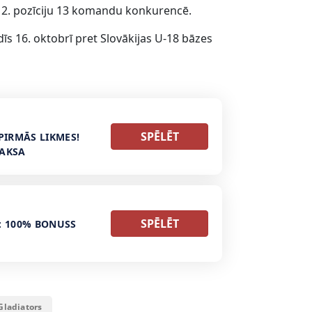
12. pozīciju 13 komandu konkurencē.
s 16. oktobrī pret Slovākijas U-18 bāzes
SPĒLĒT
PIRMĀS LIKMES!
MAKSA
SPĒLĒT
: 100% BONUSS
Gladiators