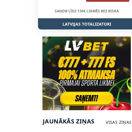
SAŅEM LĪDZ 130€ LIKMĒS BEZ RISKA
LATVIJAS TOTALIZATORI
JAUNĀKĀS ZIŅAS
VISAS ZIŅAS