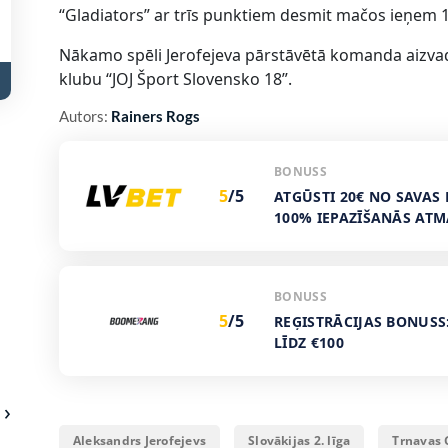
“Gladiators” ar trīs punktiem desmit mačos ieņem 
Nākamo spēli Jerofejeva pārstāvētā komanda aizvadī
klubu “JOJ Šport Slovensko 18”.
Autors:
Rainers Rogs
BONUSS
5
/5
ATGŪSTI 20€ NO SAVAS 
100% IEPAZĪŠANĀS AT
BONUSS
5
/5
REĢISTRĀCIJAS BONUSS
LĪDZ €100
Aleksandrs Jerofejevs
Slovākijas 2. līga
Trnavas 