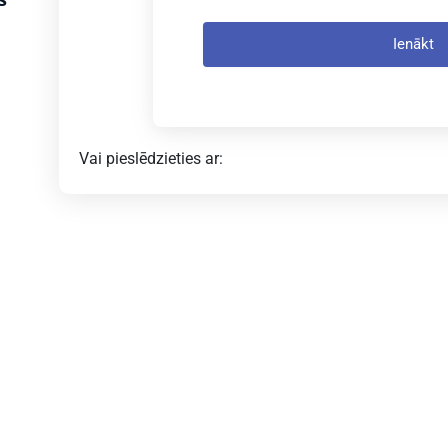
Ienākt
Vai pieslēdzieties ar: