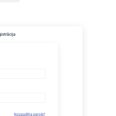
istrācija
Nozaudēta parole?