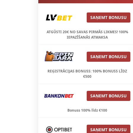
SAŅEMT BONUSU
ATGŪSTI 20€ NO SAVAS PIRMĀS LIKMES! 100%
IEPAZĪŠANĀS ATMAKSA
SAŅEMT BONUSU
REĢISTRĀCIJAS BONUSS: 100% BONUSS LĪDZ
€500
SAŅEMT BONUSU
Bonuss 100% līdz €100
SAŅEMT BONUSU