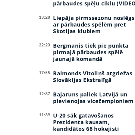
pārbaudes spēļu ciklu (VIDEO
Liepāja pirmssezonu noslēgs
13:28
ar pārbaudes spēlēm pret
Skotijas klubiem
Bergmanis tiek pie punkta
22:20
pirmajā pārbaudes spēlē
jaunajā komandā
Raimonds Vītoliņš atgriežas
17:55
Slovākijas Ekstralīgā
Bajaruns paliek Latvijā un
12:37
pievienojas vicečempioniem
U-20 sāk gatavošanos
11:39
Prezidenta kausam,
kandidātos 68 hokejisti