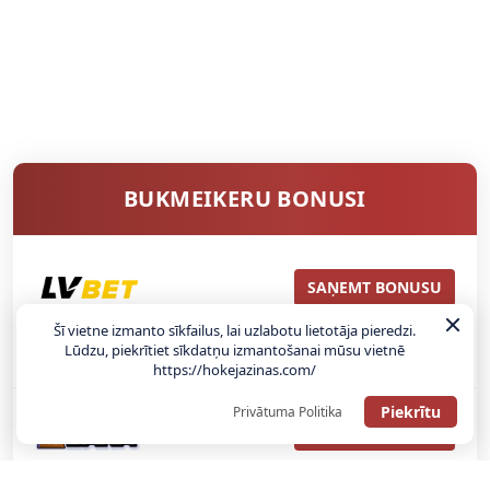
BUKMEIKERU BONUSI
SAŅEMT BONUSU
Šī vietne izmanto sīkfailus, lai uzlabotu lietotāja pieredzi.
ATGŪSTI 20€ NO SAVAS PIRMĀS LIKMES! 100% IEPAZĪŠANĀS
Lūdzu, piekrītiet sīkdatņu izmantošanai mūsu vietnē
ATMAKSA
https://hokejazinas.com/
Piekrītu
Privātuma Politika
SAŅEMT BONUSU
REĢISTRĀCIJAS BONUSS: 100% BONUSS LĪDZ €500