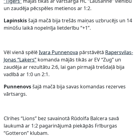
“Tigers”
mājās tikās ar vārtsarga HC “Lausanne” vienību
un zaudēja pēcspēles metienos ar 1:2.
Lapinskis
šajā mačā bija trešās maiņas uzbrucējs un 14
minūšu laikā nopelnīja lietderību “+1”.
Vēl vienā spēlē
Ivara Punnenova
pārstāvētā
Rapersvilas-
Jonas “Lakers”
komanda mājās tikās ar EV “Zug” un
zaudēja ar rezultātu 2:6, lai gan pirmajā trešdaļā bija
vadībā ar 1:0 un 2:1.
Punnenovs
šajā mačā bija savas komandas rezerves
vārtsargs.
Cīrihes “Lions” bez savainotā Rūdolfa Balcera savā
laukumā ar 1:2 pagarinājumā piekāpās Frīburgas
“Gotteron” klubam.