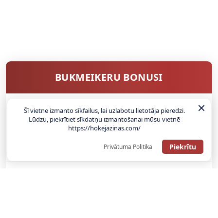
BUKMEIKERU BONUSI
Šī vietne izmanto sīkfailus, lai uzlabotu lietotāja pieredzi.
SAŅEMT BONUSU
Lūdzu, piekrītiet sīkdatņu izmantošanai mūsu vietnē
https://hokejazinas.com/
ATGŪSTI 20€ NO SAVAS PIRMĀS LIKMES! 100% IEPAZĪŠANĀS
Piekrītu
Privātuma Politika
ATMAKSA
SAŅEMT BONUSU
REĢISTRĀCIJAS BONUSS: 100% BONUSS LĪDZ €500