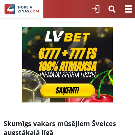
Skumīgs vakars mūsējiem Šveices
augstākajā līgā