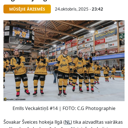
MŪSĒJIE ĀRZEMĒS
24.oktobris, 2025 -
23:42
Emīls Veckaktiņš #14 | FOTO: C.G Photographie
Šovakar Šveices hokeja līgā (
NL
) tika aizvadītas vairākas