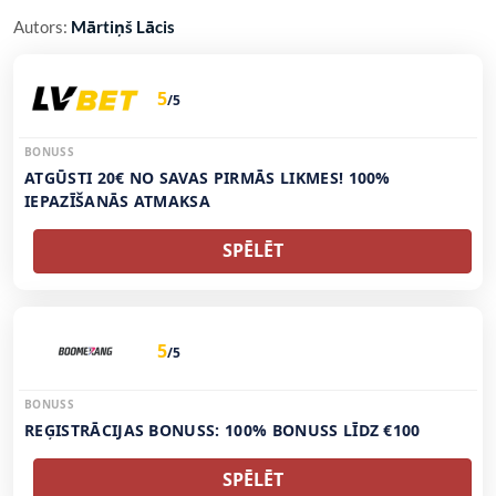
Autors:
Mārtiņš Lācis
5
/5
BONUSS
ATGŪSTI 20€ NO SAVAS PIRMĀS LIKMES! 100%
IEPAZĪŠANĀS ATMAKSA
SPĒLĒT
5
/5
BONUSS
REĢISTRĀCIJAS BONUSS: 100% BONUSS LĪDZ €100
SPĒLĒT