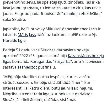
pievienot no sevis, lai spēlētāji kļūtu zinošāki. Tas ir kā
lasīt jaunu grāmatu, tu iemācies kaut ko citu, kas tev ir
jauns. Es gribu padarīt puišu rādīto hokeju efektīvāku,”
saka Skudra.
Jāpiebilst, ka “Liptovsky Mikulas” ģenerālmenedžeris ir
latvietis
Māris Jass
, taču uz laukuma spēlē uzbrucējs
Haralds Egle
.
Pēdējā 51 gadu vecā Skudras darbavieta hokeja
apkaimē 2022./23. gada sezonā bija
Kazahstānas hokeja
līgas
komanda
Karagandas “Saryarka”
, ar trīs latviešiem
sastāvā
sasniedzot
pusfinālu.
“Mēģināju skatīties darba iespējas, kur es varētu
strādāt šosezon. Gribēju strādāt tādā līmenī, kur ir
interesanti, lai katru dienu būtu jauni izaicinājumi.
Negribēju trenēt tādā līgā, kur hokejs ir garlaicīgs.
Slovākijā ir lieli ātrumi, dažādas sistēmas