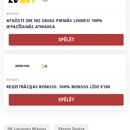
/5
BONUSS
ATGŪSTI 20€ NO SAVAS PIRMĀS LIKMES! 100%
IEPAZĪŠANĀS ATMAKSA
SPĒLĒT
5
/5
BONUSS
REĢISTRĀCIJAS BONUSS: 100% BONUSS LĪDZ €100
SPĒLĒT
HK Liptovsky Mikulas
Pēteris Skudra