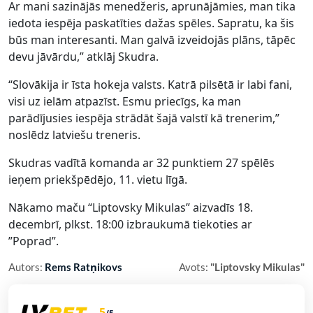
Ar mani sazinājās menedžeris, aprunājāmies, man tika
iedota iespēja paskatīties dažas spēles. Sapratu, ka šis
būs man interesanti. Man galvā izveidojās plāns, tāpēc
devu jāvārdu,” atklāj Skudra.
“Slovākija ir īsta hokeja valsts. Katrā pilsētā ir labi fani,
visi uz ielām atpazīst. Esmu priecīgs, ka man
parādījusies iespēja strādāt šajā valstī kā trenerim,”
noslēdz latviešu treneris.
Skudras vadītā komanda ar 32 punktiem 27 spēlēs
ieņem priekšpēdējo, 11. vietu līgā.
Nākamo maču “Liptovsky Mikulas” aizvadīs 18.
decembrī, plkst. 18:00 izbraukumā tiekoties ar
”Poprad”.
Autors:
Rems Ratņikovs
Avots:
"Liptovsky Mikulas"
5