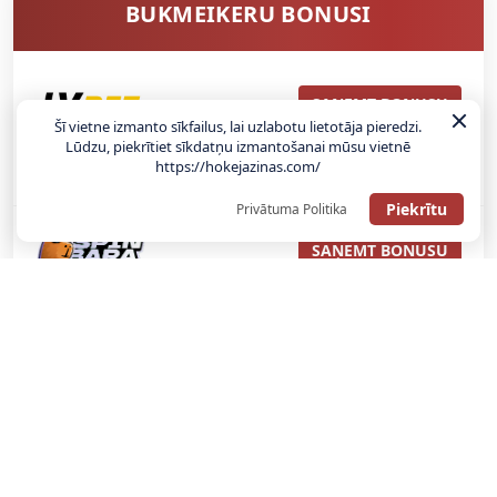
BUKMEIKERU BONUSI
SAŅEMT BONUSU
Šī vietne izmanto sīkfailus, lai uzlabotu lietotāja pieredzi.
Lūdzu, piekrītiet sīkdatņu izmantošanai mūsu vietnē
ATGŪSTI 20€ NO SAVAS PIRMĀS LIKMES! 100% IEPAZĪŠANĀS
https://hokejazinas.com/
ATMAKSA
Piekrītu
Privātuma Politika
SAŅEMT BONUSU
REĢISTRĀCIJAS BONUSS: 100% BONUSS LĪDZ €500
SAŅEMT BONUSU
Bonuss 100% līdz €100