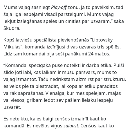
Mums vajag sasniegt
Play-off
zonu. Ja to paveiksim, tad
šajā līgā iespējami visādi pārsteigumi. Mums vajag
iekļūt izslēgšanas spēlēs un cīnīties par uzvarām,” saka
Skudra.
Kopš latviešu speciālista pievienošanās “Liptovsky
Mikulas”, komanda izcīnījusi divas uzvaras trīs spēlēs.
Līdz tam komandai bija seši panākumi 24 mačos.
“Komandai spēcīgākā puse noteikti ir darba ētika. Puiši
slido ļoti labi, kas laikam ir mūsu pārsvars, mums to
vajag izmantot. Taču nedrīkstam aizmirst par struktūru,
es vēlos pie tā piestrādāt, lai kopā ar ētiku parādītos
vairāk saprašanas. Vienalga, kur mēs spēlejam, mājās
vai viesos, gribam iedot sev pašiem lielāku iespēju
uzvarēt.
Es neteiktu, ka es baigi cenšos izmainīt kaut ko
komandā. Es nevēlos viņus
salauzt.
Cenšos kaut ko