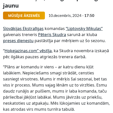
jaunu
MŪSĒJIE ĀRZEMĒS
10.decembris, 2024 -
17:50
Slovākijas Ekstralīgas
komandas
“Liptovsky Mikulas”
galvenais treneris
Pēteris Skudra
sarunā ar kluba
preses dienestu
pastāstīja par mērķiem uz šo sezonu.
“
Hokejazinas.com” vēstīja
, ka Skudra novembra izskaņā
pēc ilgākas pauzes atgriezās trenera darbā.
“Plāns ar komandu ir viens – ar katru dienu kļūt
labākiem. Nepieciešams smagi strādāt, censties
sasniegt virsotnes. Mums ir mērķis šai sezonai, bet tas
viss ir process. Mums vajag lēnām uz to virzīties. Esmu
daudz runājis ar puišiem, mums ir laba komanda, taču
pārliecībai jākļūst labākai. Mums jāvirzās uz priekšu,
neskatoties uz atpakaļu. Mēs lūkojamies uz komandām,
kas atrodas virs mums turnīra tabulā.