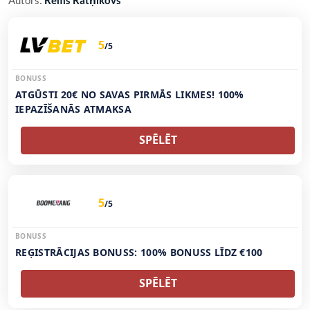
Autors:
Rems Ratņikovs
5
/5
BONUSS
ATGŪSTI 20€ NO SAVAS PIRMĀS LIKMES! 100%
IEPAZĪŠANĀS ATMAKSA
SPĒLĒT
5
/5
BONUSS
REĢISTRĀCIJAS BONUSS: 100% BONUSS LĪDZ €100
SPĒLĒT