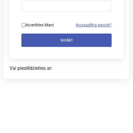
Atcerēties Mani
Nozaudēta parole?
Ienākt
Vai pieslēdzieties ar: