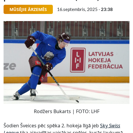
MŪSĒJIE ĀRZEMĒS
16.septembris, 2025 -
23:38
Rodžers Bukarts | FOTO: LHF
Šodien Šveices pēc spēka 2. hokeja līgā jeb
Sky
Swiss
League
tika aizvadītas vairākas spēles, kurās laukumā