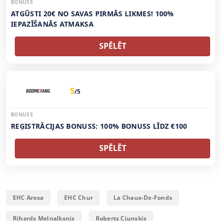
BONUSS
ATGŪSTI 20€ NO SAVAS PIRMĀS LIKMES! 100%
IEPAZĪŠANĀS ATMAKSA
SPĒLĒT
5
/5
BONUSS
REĢISTRĀCIJAS BONUSS: 100% BONUSS LĪDZ €100
SPĒLĒT
EHC Arosa
EHC Chur
La Chaux-De-Fonds
Rihards Melnalksnis
Roberts Cjunskis