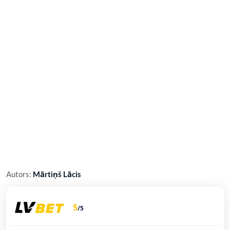
Autors:
Mārtiņš Lācis
5
/5