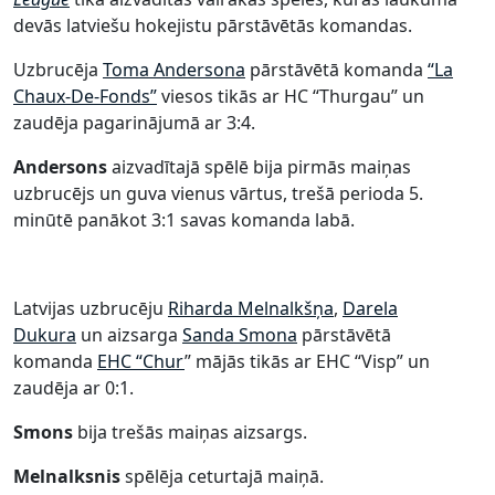
devās latviešu hokejistu pārstāvētās komandas.
Uzbrucēja
Toma Andersona
pārstāvētā komanda
“La
Chaux-De-Fonds”
viesos tikās ar HC “Thurgau” un
zaudēja pagarinājumā ar 3:4.
Andersons
aizvadītajā spēlē bija pirmās maiņas
uzbrucējs un guva vienus vārtus, trešā perioda 5.
minūtē panākot 3:1 savas komanda labā.
Latvijas uzbrucēju
Riharda Melnalkšņa
,
Darela
Dukura
un aizsarga
Sanda Smona
pārstāvētā
komanda
EHC “Chur
” mājās tikās ar EHC “Visp” un
zaudēja ar 0:1.
Smons
bija trešās maiņas aizsargs.
Melnalksnis
spēlēja ceturtajā maiņā.