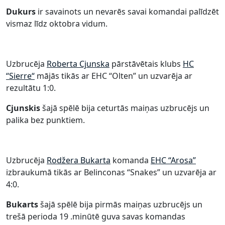
Dukurs
ir savainots un nevarēs savai komandai palīdzēt
vismaz līdz oktobra vidum.
Uzbrucēja
Roberta Cjunska
pārstāvētais klubs
HC
“Sierre“
mājās tikās ar EHC “Olten” un uzvarēja ar
rezultātu 1:0.
Cjunskis
šajā spēlē bija ceturtās maiņas uzbrucējs un
palika bez punktiem.
Uzbrucēja
Rodžera Bukarta
komanda
EHC “Arosa”
izbraukumā tikās ar Belinconas “Snakes” un uzvarēja ar
4:0.
Bukarts
šajā spēlē bija pirmās maiņas uzbrucējs un
trešā perioda 19 .minūtē guva savas komandas