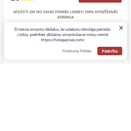
ATGŪSTI 20€ NO SAVAS PIRMĀS LIKMES! 100% IEPAZĪŠANĀS
ATMAKSA
Šī vietne izmanto sīkfailus, lai uzlabotu lietotāja pieredzi.
Lūdzu, piekrītiet sīkdatņu izmantošanai mūsu vietnē
SAŅEMT BONUSU
https://hokejazinas.com/
REĢISTRĀCIJAS BONUSS: 100% BONUSS LĪDZ €500
Piekrītu
Privātuma Politika
SAŅEMT BONUSU
Bonuss 100% līdz €100
SAŅEMT BONUSU
SAŅEM LĪDZ 130€ LIKMĒS BEZ RISKA
LATVIJAS TOTALIZATORI