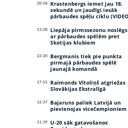
Krastenbergs iemet jau 18.
20:58
sekundē un jaudīgi iesāk
pārbaudes spēļu ciklu (VIDEO
Liepāja pirmssezonu noslēgs
13:28
ar pārbaudes spēlēm pret
Skotijas klubiem
Bergmanis tiek pie punkta
22:20
pirmajā pārbaudes spēlē
jaunajā komandā
Raimonds Vītoliņš atgriežas
17:55
Slovākijas Ekstralīgā
Bajaruns paliek Latvijā un
12:37
pievienojas vicečempioniem
U-20 sāk gatavošanos
11:39