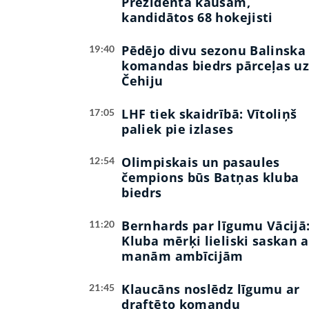
Prezidenta kausam,
kandidātos 68 hokejisti
Pēdējo divu sezonu Balinska
19:40
komandas biedrs pārceļas u
Čehiju
LHF tiek skaidrībā: Vītoliņš
17:05
paliek pie izlases
Olimpiskais un pasaules
12:54
čempions būs Batņas kluba
biedrs
Bernhards par līgumu Vācijā
11:20
Kluba mērķi lieliski saskan a
manām ambīcijām
Klaucāns noslēdz līgumu ar
21:45
draftēto komandu