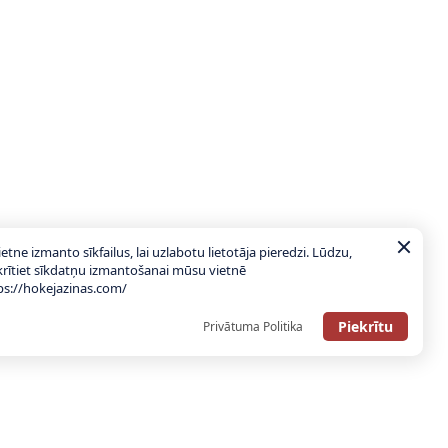
ietne izmanto sīkfailus, lai uzlabotu lietotāja pieredzi. Lūdzu,
krītiet sīkdatņu izmantošanai mūsu vietnē
ps://hokejazinas.com/
Piekrītu
Privātuma Politika