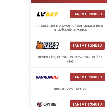
SAŅEMT BONUSU
ATGŪSTI 20€ NO SAVAS PIRMĀS LIKMES! 100%
IEPAZĪŠANĀS ATMAKSA
SAŅEMT BONUSU
REĢISTRĀCIJAS BONUSS: 100% BONUSS LĪDZ
€500
SAŅEMT BONUSU
Bonuss 100% līdz €100
SAŅEMT BONUSU