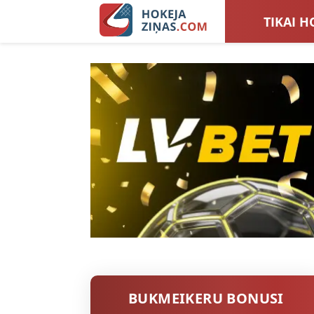
TIKAI H
LATVIJA
SIEVIEŠ
TOTALI
BUKMEIKERU BONUSI